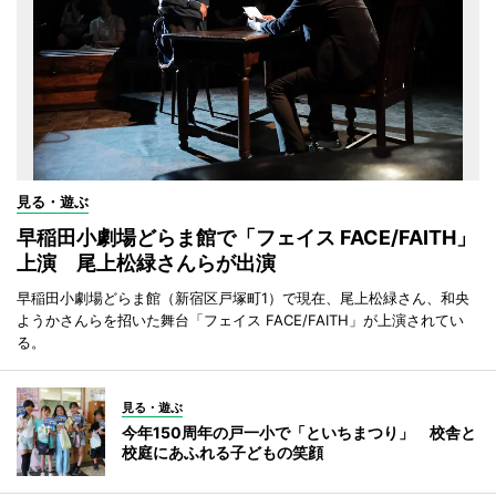
見る・遊ぶ
早稲田小劇場どらま館で「フェイス FACE/FAITH」
上演 尾上松緑さんらが出演
早稲田小劇場どらま館（新宿区戸塚町1）で現在、尾上松緑さん、和央
ようかさんらを招いた舞台「フェイス FACE/FAITH」が上演されてい
る。
見る・遊ぶ
今年150周年の戸一小で「といちまつり」 校舎と
校庭にあふれる子どもの笑顔