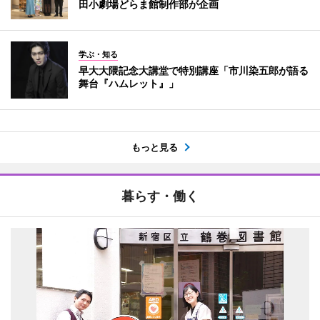
田小劇場どらま館制作部が企画
学ぶ・知る
早大大隈記念大講堂で特別講座「市川染五郎が語る
舞台『ハムレット』」
もっと見る
暮らす・働く