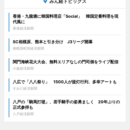
みん経トピックス
香港・九龍塘に韓国料理店「Social」 韓国定番料理を現
代風に
香港経済新聞
SC相模原、熊本と引き分け J3リーグ開幕
相模原町田経済新聞
関門海峡花火大会、無料エリアなしの門司側をライブ配信
小倉経済新聞
八広で「八八祭り」 1500人が提灯行列、多幸アートも
すみだ経済新聞
八戸の「騎馬打毬」、若手騎手の姿勇ましく 20年ぶりの
正式参拝も
八戸経済新聞