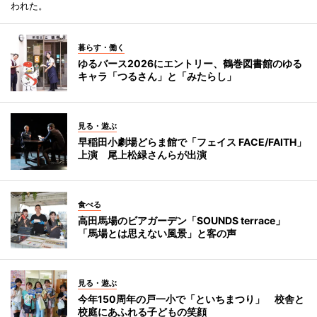
われた。
暮らす・働く
ゆるバース2026にエントリー、鶴巻図書館のゆる
キャラ「つるさん」と「みたらし」
見る・遊ぶ
早稲田小劇場どらま館で「フェイス FACE/FAITH」
上演 尾上松緑さんらが出演
食べる
高田馬場のビアガーデン「SOUNDS terrace」
「馬場とは思えない風景」と客の声
見る・遊ぶ
今年150周年の戸一小で「といちまつり」 校舎と
校庭にあふれる子どもの笑顔