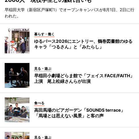
早稲田大学（新宿区戸塚町1）でオープンキャンパスが8月1日、2日に行
われた。
暮らす・働く
ゆるバース2026にエントリー、鶴巻図書館のゆる
キャラ「つるさん」と「みたらし」
見る・遊ぶ
早稲田小劇場どらま館で「フェイス FACE/FAITH」
上演 尾上松緑さんらが出演
食べる
高田馬場のビアガーデン「SOUNDS terrace」
「馬場とは思えない風景」と客の声
見る・遊ぶ