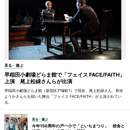
見る・遊ぶ
早稲田小劇場どらま館で「フェイス FACE/FAITH」
上演 尾上松緑さんらが出演
早稲田小劇場どらま館（新宿区戸塚町1）で現在、尾上松緑さん、和央
ようかさんらを招いた舞台「フェイス FACE/FAITH」が上演されてい
る。
見る・遊ぶ
今年150周年の戸一小で「といちまつり」 校舎と