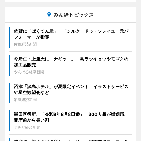
みん経トピックス
佐賀に「ばくてん屋」 「シルク・ドゥ・ソレイユ」元パ
フォーマーが指導
佐賀経済新聞
今帰仁・上運天に「ナギッコ」 島ラッキョウやモズクの
加工品販売
やんばる経済新聞
沼津「淡島ホテル」が夏限定イベント イラストサービス
や星空観望会など
沼津経済新聞
墨田区役所、「令和8年8月8日婚」 300人超が婚姻届、
開庁前から長い列
すみだ経済新聞