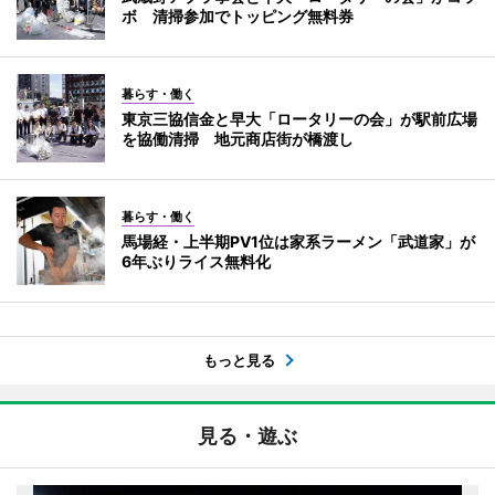
ボ 清掃参加でトッピング無料券
暮らす・働く
東京三協信金と早大「ロータリーの会」が駅前広場
を協働清掃 地元商店街が橋渡し
暮らす・働く
馬場経・上半期PV1位は家系ラーメン「武道家」が
6年ぶりライス無料化
もっと見る
見る・遊ぶ