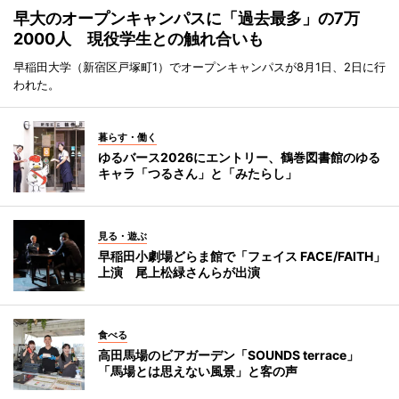
早大のオープンキャンパスに「過去最多」の7万
2000人 現役学生との触れ合いも
早稲田大学（新宿区戸塚町1）でオープンキャンパスが8月1日、2日に行
われた。
暮らす・働く
ゆるバース2026にエントリー、鶴巻図書館のゆる
キャラ「つるさん」と「みたらし」
見る・遊ぶ
早稲田小劇場どらま館で「フェイス FACE/FAITH」
上演 尾上松緑さんらが出演
食べる
高田馬場のビアガーデン「SOUNDS terrace」
「馬場とは思えない風景」と客の声