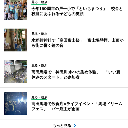
見る・遊ぶ
今年150周年の戸一小で「といちまつり」 校舎と
校庭にあふれる子どもの笑顔
見る・遊ぶ
水稲荷神社で「高田富士祭」 富士塚登拝、山頂か
ら街に響く鐘の音
見る・遊ぶ
高田馬場で「神田川 水べの染め体験」 「いい夏
休みのスタート」と参加者
見る・遊ぶ
高田馬場で飲食店×ライブイベント「馬場ドリーム
フェス」 バー店主が企画
もっと見る