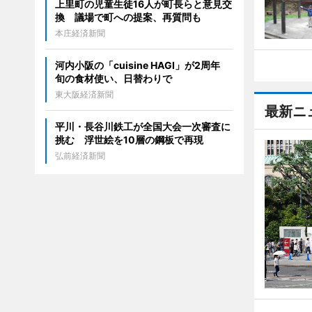
上里町の児童生徒16人が町長らと意見交
換 議場で町への提案、再質問も
本庄経済新聞
河内小阪の「cuisine HAGI」が2周年
旬の食材使い、日替わりで
東大阪経済新聞
最新ニ
平川・長谷川鉄工が全国大会一次審査に
挑む 浮世絵を10層の鋼板で再現
弘前経済新聞