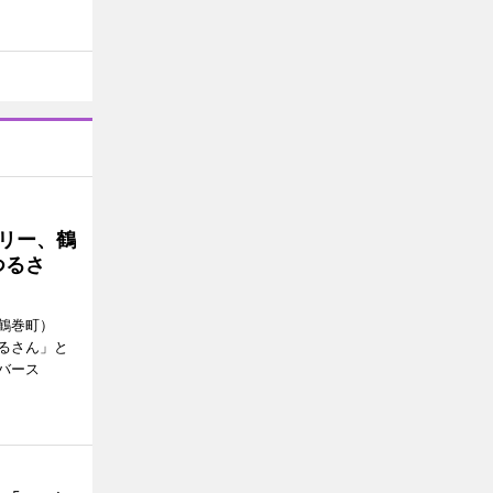
トリー、鶴
つるさ
鶴巻町）
るさん」と
バース