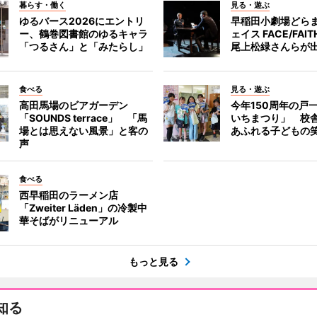
暮らす・働く
見る・遊ぶ
ゆるバース2026にエントリ
早稲田小劇場どら
ー、鶴巻図書館のゆるキャラ
ェイス FACE/FA
「つるさん」と「みたらし」
尾上松緑さんらが
食べる
見る・遊ぶ
高田馬場のビアガーデン
今年150周年の戸
「SOUNDS terrace」 「馬
いちまつり」 校
場とは思えない風景」と客の
あふれる子どもの
声
食べる
西早稲田のラーメン店
「Zweiter Läden」の冷製中
華そばがリニューアル
もっと見る
知る