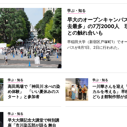
学ぶ・知る
早大のオープンキャンパ
去最多」の7万2000人 
との触れ合いも
早稲田大学（新宿区戸塚町1）でオ
パスが8月1日、2日に行われた。
学ぶ・知る
学ぶ・知る
高田馬場で「神田川 水べの染
一川華さんを迎え
め体験」 「いい夏休みのス
カルを考える」 早
タート」と参加者
どらま館制作部が
学ぶ・知る
早大大隈記念大講堂で特別講
座「市川染五郎が語る 舞台