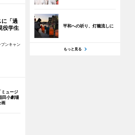
スに「過
平和への祈り、灯籠流しに
現役学生
ープンキャン
もっと見る
「ミュージ
稲田小劇場
企画