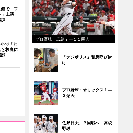
ま館で「フ
ITH」上演
出演
プロ野球・広島７―１１巨人
一小で「と
舎と校庭に
笑顔
「デジポリス」普及呼び掛
け
プロ野球・オリックス１―
３楽天
佐野日大、２回戦へ 高校
野球