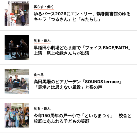
暮らす・働く
ゆるバース2026にエントリー、鶴巻図書館のゆる
キャラ「つるさん」と「みたらし」
見る・遊ぶ
早稲田小劇場どらま館で「フェイス FACE/FAITH」
上演 尾上松緑さんらが出演
食べる
高田馬場のビアガーデン「SOUNDS terrace」
「馬場とは思えない風景」と客の声
見る・遊ぶ
今年150周年の戸一小で「といちまつり」 校舎と
校庭にあふれる子どもの笑顔