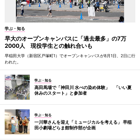
学ぶ・知る
早大のオープンキャンパスに「過去最多」の7万
2000人 現役学生との触れ合いも
早稲田大学（新宿区戸塚町1）でオープンキャンパスが8月1日、2日に行
われた。
学ぶ・知る
高田馬場で「神田川 水べの染め体験」 「いい夏
休みのスタート」と参加者
学ぶ・知る
一川華さんを迎え「ミュージカルを考える」 早稲
田小劇場どらま館制作部が企画