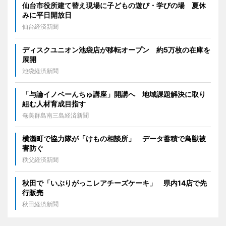
仙台市役所建て替え現場に子どもの遊び・学びの場 夏休
みに平日開放日
仙台経済新聞
ディスクユニオン池袋店が移転オープン 約5万枚の在庫を
展開
池袋経済新聞
「与論イノベーんちゅ講座」開講へ 地域課題解決に取り
組む人材育成目指す
奄美群島南三島経済新聞
横瀬町で協力隊が「けもの相談所」 データ蓄積で鳥獣被
害防ぐ
秩父経済新聞
秋田で「いぶりがっこレアチーズケーキ」 県内14店で先
行販売
秋田経済新聞