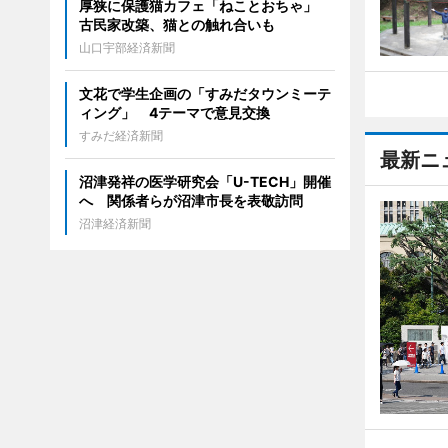
厚狭に保護猫カフェ「ねことおちゃ」
古民家改築、猫との触れ合いも
山口宇部経済新聞
文花で学生企画の「すみだタウンミーテ
ィング」 4テーマで意見交換
すみだ経済新聞
最新ニ
沼津発祥の医学研究会「U-TECH」開催
へ 関係者らが沼津市長を表敬訪問
沼津経済新聞