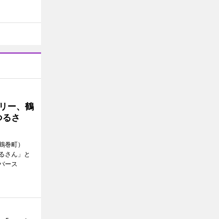
トリー、鶴
つるさ
鶴巻町）
るさん」と
バース