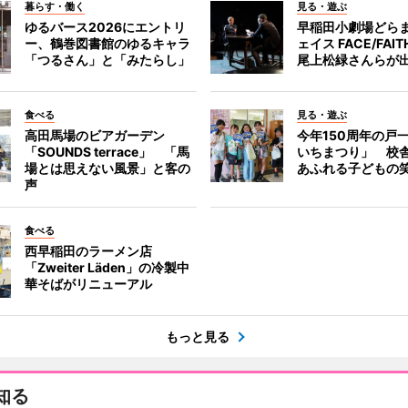
暮らす・働く
見る・遊ぶ
ゆるバース2026にエントリ
早稲田小劇場どら
ー、鶴巻図書館のゆるキャラ
ェイス FACE/FA
「つるさん」と「みたらし」
尾上松緑さんらが
食べる
見る・遊ぶ
高田馬場のビアガーデン
今年150周年の戸
「SOUNDS terrace」 「馬
いちまつり」 校
場とは思えない風景」と客の
あふれる子どもの
声
食べる
西早稲田のラーメン店
「Zweiter Läden」の冷製中
華そばがリニューアル
もっと見る
知る