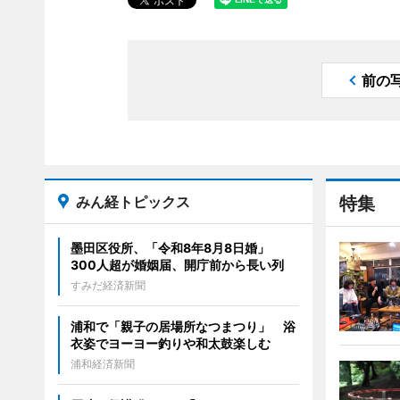
前の
みん経トピックス
特集
墨田区役所、「令和8年8月8日婚」
300人超が婚姻届、開庁前から長い列
すみだ経済新聞
浦和で「親子の居場所なつまつり」 浴
衣姿でヨーヨー釣りや和太鼓楽しむ
浦和経済新聞