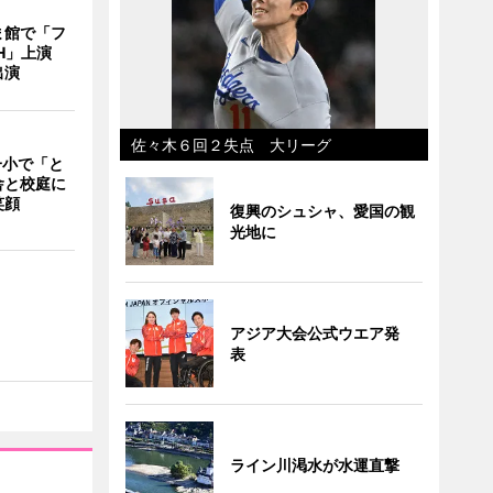
ま館で「フ
ITH」上演
出演
佐々木６回２失点 大リーグ
一小で「と
舎と校庭に
笑顔
復興のシュシャ、愛国の観
光地に
アジア大会公式ウエア発
表
ライン川渇水が水運直撃