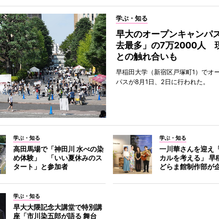
学ぶ・知る
早大のオープンキャンパ
去最多」の7万2000人 
との触れ合いも
早稲田大学（新宿区戸塚町1）でオ
パスが8月1日、2日に行われた。
学ぶ・知る
学ぶ・知る
高田馬場で「神田川 水べの染
一川華さんを迎え
め体験」 「いい夏休みのス
カルを考える」 早
タート」と参加者
どらま館制作部が
学ぶ・知る
早大大隈記念大講堂で特別講
座「市川染五郎が語る 舞台