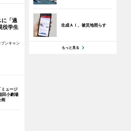
スに「過
生成ＡＩ、被災地照らす
現役学生
ープンキャン
もっと見る
「ミュージ
稲田小劇場
企画