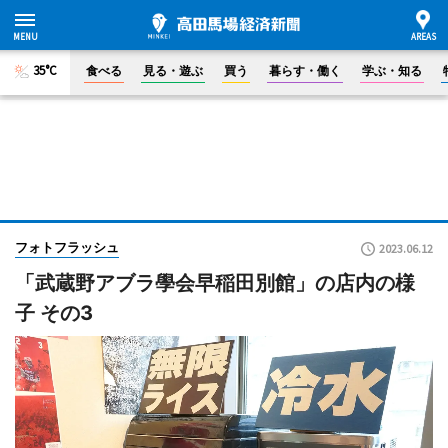
35°C
食べる
見る・遊ぶ
買う
暮らす・働く
学ぶ・知る
フォトフラッシュ
2023.06.12
「武蔵野アブラ學会早稲田別館」の店内の様
子 その3