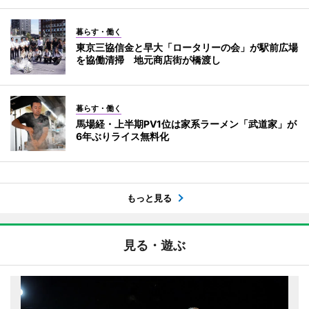
暮らす・働く
東京三協信金と早大「ロータリーの会」が駅前広場
を協働清掃 地元商店街が橋渡し
暮らす・働く
馬場経・上半期PV1位は家系ラーメン「武道家」が
6年ぶりライス無料化
もっと見る
見る・遊ぶ