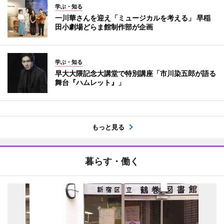
学ぶ・知る
一川華さんを迎え「ミュージカルを考える」 早稲
田小劇場どらま館制作部が企画
学ぶ・知る
早大大隈記念大講堂で特別講座「市川染五郎が語る
舞台『ハムレット』」
もっと見る
暮らす・働く