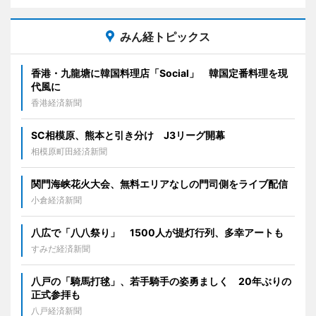
みん経トピックス
香港・九龍塘に韓国料理店「Social」 韓国定番料理を現
代風に
香港経済新聞
SC相模原、熊本と引き分け J3リーグ開幕
相模原町田経済新聞
関門海峡花火大会、無料エリアなしの門司側をライブ配信
小倉経済新聞
八広で「八八祭り」 1500人が提灯行列、多幸アートも
すみだ経済新聞
八戸の「騎馬打毬」、若手騎手の姿勇ましく 20年ぶりの
正式参拝も
八戸経済新聞