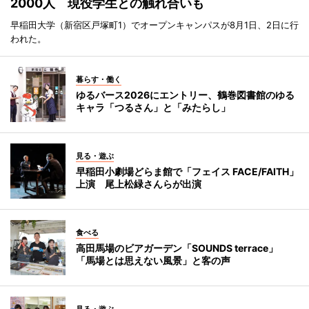
2000人 現役学生との触れ合いも
早稲田大学（新宿区戸塚町1）でオープンキャンパスが8月1日、2日に行
われた。
暮らす・働く
ゆるバース2026にエントリー、鶴巻図書館のゆる
キャラ「つるさん」と「みたらし」
見る・遊ぶ
早稲田小劇場どらま館で「フェイス FACE/FAITH」
上演 尾上松緑さんらが出演
食べる
高田馬場のビアガーデン「SOUNDS terrace」
「馬場とは思えない風景」と客の声
見る・遊ぶ