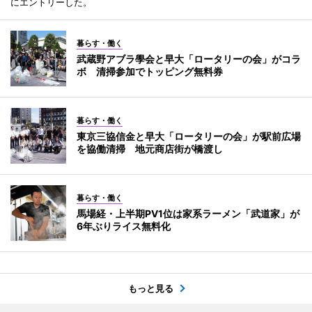
にエントリーした。
暮らす・働く
武蔵野アブラ學会と早大「ロータリーの会」がコラ
ボ 清掃参加でトッピング無料券
暮らす・働く
東京三協信金と早大「ロータリーの会」が駅前広場
を協働清掃 地元商店街が橋渡し
暮らす・働く
馬場経・上半期PV1位は家系ラーメン「武道家」が
6年ぶりライス無料化
もっと見る