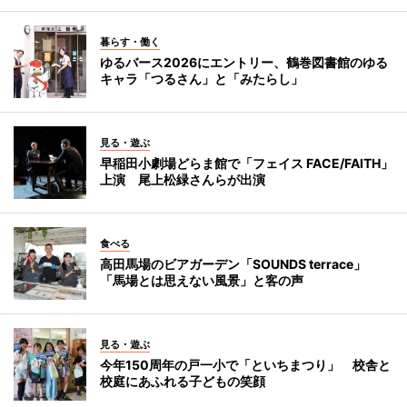
暮らす・働く
ゆるバース2026にエントリー、鶴巻図書館のゆる
キャラ「つるさん」と「みたらし」
見る・遊ぶ
早稲田小劇場どらま館で「フェイス FACE/FAITH」
上演 尾上松緑さんらが出演
食べる
高田馬場のビアガーデン「SOUNDS terrace」
「馬場とは思えない風景」と客の声
見る・遊ぶ
今年150周年の戸一小で「といちまつり」 校舎と
校庭にあふれる子どもの笑顔