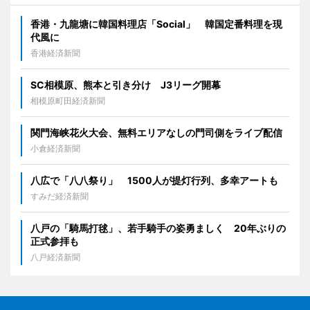
香港・九龍塘に韓国料理店「Social」 韓国定番料理を現
代風に
香港経済新聞
SC相模原、熊本と引き分け J3リーグ開幕
相模原町田経済新聞
関門海峡花火大会、無料エリアなしの門司側をライブ配信
小倉経済新聞
八広で「八八祭り」 1500人が提灯行列、多幸アートも
すみだ経済新聞
八戸の「騎馬打毬」、若手騎手の姿勇ましく 20年ぶりの
正式参拝も
八戸経済新聞