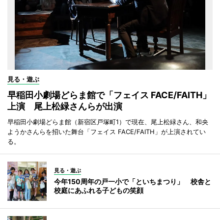
見る・遊ぶ
早稲田小劇場どらま館で「フェイス FACE/FAITH」
上演 尾上松緑さんらが出演
早稲田小劇場どらま館（新宿区戸塚町1）で現在、尾上松緑さん、和央
ようかさんらを招いた舞台「フェイス FACE/FAITH」が上演されてい
る。
見る・遊ぶ
今年150周年の戸一小で「といちまつり」 校舎と
校庭にあふれる子どもの笑顔