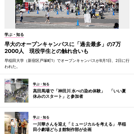
学ぶ・知る
早大のオープンキャンパスに「過去最多」の7万
2000人 現役学生との触れ合いも
早稲田大学（新宿区戸塚町1）でオープンキャンパスが8月1日、2日に行
われた。
学ぶ・知る
高田馬場で「神田川 水べの染め体験」 「いい夏
休みのスタート」と参加者
学ぶ・知る
一川華さんを迎え「ミュージカルを考える」 早稲
田小劇場どらま館制作部が企画