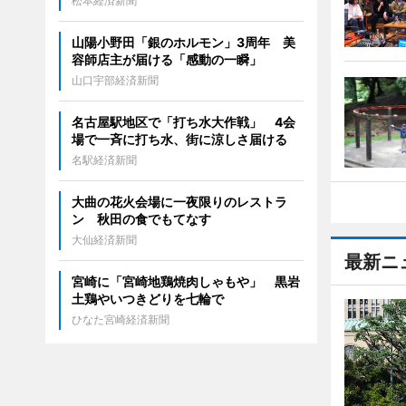
松本経済新聞
山陽小野田「銀のホルモン」3周年 美
容師店主が届ける「感動の一瞬」
山口宇部経済新聞
名古屋駅地区で「打ち水大作戦」 4会
場で一斉に打ち水、街に涼しさ届ける
名駅経済新聞
大曲の花火会場に一夜限りのレストラ
ン 秋田の食でもてなす
大仙経済新聞
最新ニ
宮崎に「宮崎地鶏焼肉しゃもや」 黒岩
土鶏やいつきどりを七輪で
ひなた宮崎経済新聞