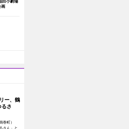
稲田小劇場
企画
トリー、鶴
つるさ
鶴巻町）
るさん」と