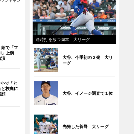
ープンキャン
適時打を放つ岡本 大リーグ
ま館で「フ
ITH」上演
大谷、今季初の２発 大リ
出演
ーグ
一小で「と
舎と校庭に
大谷、イメージ調査で１位
笑顔
先発した菅野 大リーグ