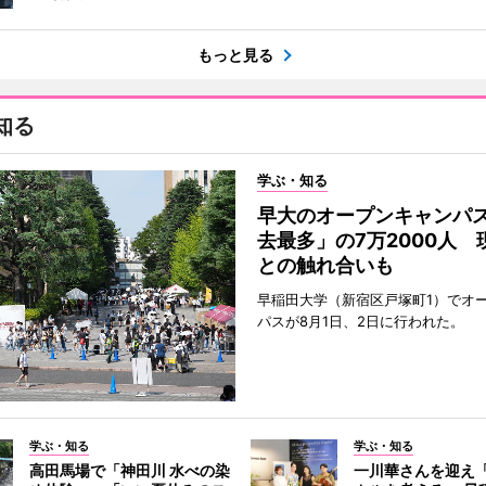
もっと見る
知る
学ぶ・知る
早大のオープンキャンパ
去最多」の7万2000人 
との触れ合いも
早稲田大学（新宿区戸塚町1）でオ
パスが8月1日、2日に行われた。
学ぶ・知る
学ぶ・知る
高田馬場で「神田川 水べの染
一川華さんを迎え