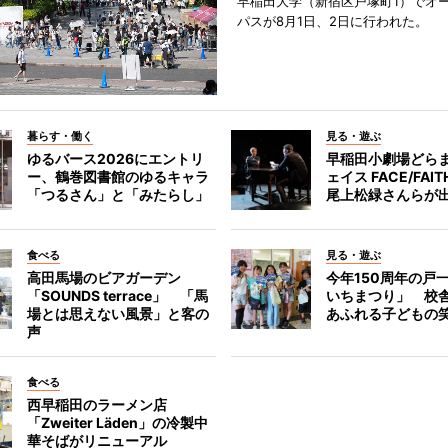
早稲田大学（新宿区戸塚町1）でオ
パスが8月1日、2日に行われた。
暮らす・働く
見る・遊ぶ
ゆるバース2026にエントリ
早稲田小劇場どら
ー、鶴巻図書館のゆるキャラ
ェイス FACE/FA
「つるさん」と「みたらし」
尾上松緑さんらが
食べる
見る・遊ぶ
高田馬場のビアガーデン
今年150周年の戸
「SOUNDS terrace」 「馬
いちまつり」 校
場とは思えない風景」と客の
あふれる子どもの
声
食べる
西早稲田のラーメン店
「Zweiter Läden」の冷製中
華そばがリニューアル