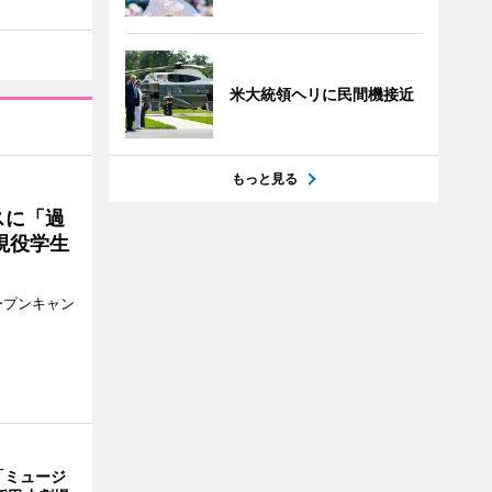
米大統領ヘリに民間機接近
もっと見る
スに「過
現役学生
ープンキャン
「ミュージ