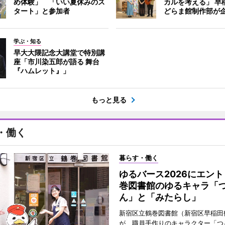
め体験」 「いい夏休みのス
カルを考える」 早
タート」と参加者
どらま館制作部が
学ぶ・知る
早大大隈記念大講堂で特別講
座「市川染五郎が語る 舞台
『ハムレット』」
もっと見る
・働く
暮らす・働く
ゆるバース2026にエン
巻図書館のゆるキャラ「
ん」と「みたらし」
新宿区立鶴巻図書館（新宿区早稲田
が、職員手作りのキャラクター「つ