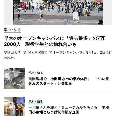
学ぶ・知る
早大のオープンキャンパスに「過去最多」の7万
2000人 現役学生との触れ合いも
早稲田大学（新宿区戸塚町1）でオープンキャンパスが8月1日、2日に行
われた。
学ぶ・知る
高田馬場で「神田川 水べの染め体験」 「いい夏
休みのスタート」と参加者
学ぶ・知る
一川華さんを迎え「ミュージカルを考える」 早稲
田小劇場どらま館制作部が企画