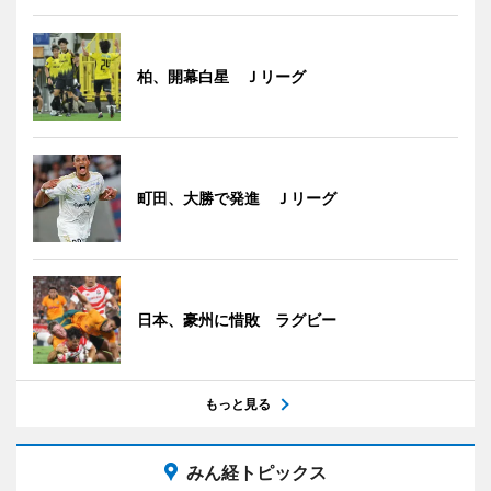
柏、開幕白星 Ｊリーグ
町田、大勝で発進 Ｊリーグ
日本、豪州に惜敗 ラグビー
もっと見る
みん経トピックス