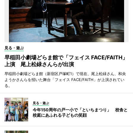
見る・遊ぶ
早稲田小劇場どらま館で「フェイス FACE/FAITH」
上演 尾上松緑さんらが出演
早稲田小劇場どらま館（新宿区戸塚町1）で現在、尾上松緑さん、和央
ようかさんらを招いた舞台「フェイス FACE/FAITH」が上演されてい
る。
見る・遊ぶ
今年150周年の戸一小で「といちまつり」 校舎と
校庭にあふれる子どもの笑顔