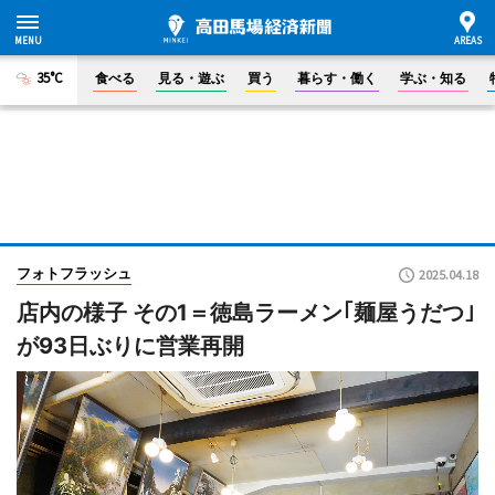
35°C
食べる
見る・遊ぶ
買う
暮らす・働く
学ぶ・知る
フォトフラッシュ
2025.04.18
店内の様子 その1＝徳島ラーメン｢麺屋うだつ｣
が93日ぶりに営業再開