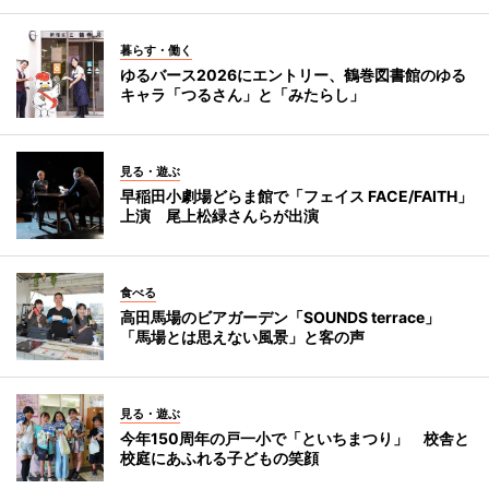
暮らす・働く
ゆるバース2026にエントリー、鶴巻図書館のゆる
キャラ「つるさん」と「みたらし」
見る・遊ぶ
早稲田小劇場どらま館で「フェイス FACE/FAITH」
上演 尾上松緑さんらが出演
食べる
高田馬場のビアガーデン「SOUNDS terrace」
「馬場とは思えない風景」と客の声
見る・遊ぶ
今年150周年の戸一小で「といちまつり」 校舎と
校庭にあふれる子どもの笑顔