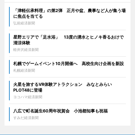
「津軽伝承料理」の第2弾 正月や盆、農事など人が集う場
に焦点を当てる
弘前経済新聞
星野エリアで「足水浴」 13度の湧水とヒノキ香るおけで
清涼体験
軽井沢経済新聞
札幌でゲームイベント10月開催へ 高校生向け企画を新設
札幌経済新聞
火星を旅するVR体験アトラクション みなとみらい
PLOT48に登場
ヨコハマ経済新聞
八広で町名誕生60周年祝賀会 小池都知事も祝福
すみだ経済新聞