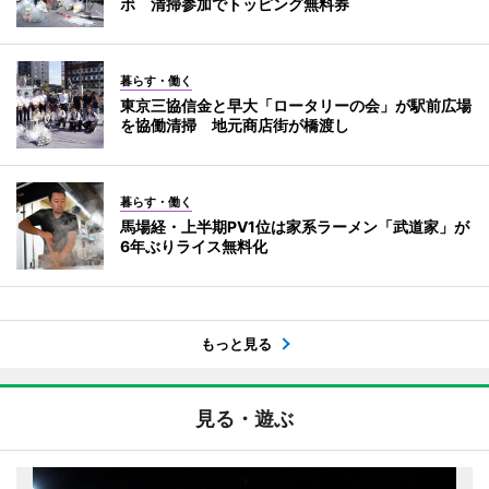
ボ 清掃参加でトッピング無料券
暮らす・働く
東京三協信金と早大「ロータリーの会」が駅前広場
を協働清掃 地元商店街が橋渡し
暮らす・働く
馬場経・上半期PV1位は家系ラーメン「武道家」が
6年ぶりライス無料化
もっと見る
見る・遊ぶ