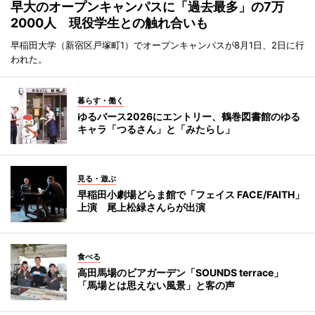
早大のオープンキャンパスに「過去最多」の7万
2000人 現役学生との触れ合いも
早稲田大学（新宿区戸塚町1）でオープンキャンパスが8月1日、2日に行
われた。
暮らす・働く
ゆるバース2026にエントリー、鶴巻図書館のゆる
キャラ「つるさん」と「みたらし」
見る・遊ぶ
早稲田小劇場どらま館で「フェイス FACE/FAITH」
上演 尾上松緑さんらが出演
食べる
高田馬場のビアガーデン「SOUNDS terrace」
「馬場とは思えない風景」と客の声