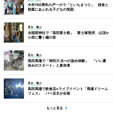
今年150周年の戸一小で「といちまつり」 校舎と
校庭にあふれる子どもの笑顔
見る・遊ぶ
水稲荷神社で「高田富士祭」 富士塚登拝、山頂か
ら街に響く鐘の音
見る・遊ぶ
高田馬場で「神田川 水べの染め体験」 「いい夏
休みのスタート」と参加者
見る・遊ぶ
高田馬場で飲食店×ライブイベント「馬場ドリーム
フェス」 バー店主が企画
もっと見る