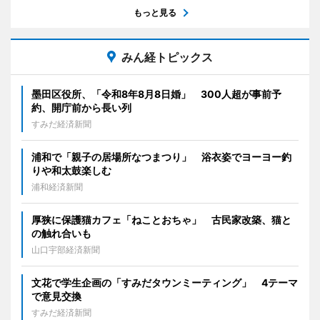
もっと見る
みん経トピックス
墨田区役所、「令和8年8月8日婚」 300人超が事前予
約、開庁前から長い列
すみだ経済新聞
浦和で「親子の居場所なつまつり」 浴衣姿でヨーヨー釣
りや和太鼓楽しむ
浦和経済新聞
厚狭に保護猫カフェ「ねことおちゃ」 古民家改築、猫と
の触れ合いも
山口宇部経済新聞
文花で学生企画の「すみだタウンミーティング」 4テーマ
で意見交換
すみだ経済新聞