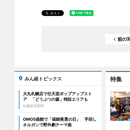
前の
みん経トピックス
特集
大丸札幌店で任天堂ポップアップスト
ア 「どうぶつの森」特設エリアも
札幌経済新聞
OMO5函館で「函館夜景の日」 手回し
オルガンで野外劇テーマ曲