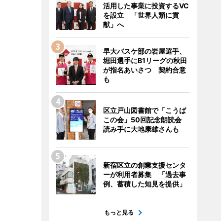
活用した事業に投資するVC
を設立 「世界人類に貢
献」へ
早大バスケ部の岩屋選手、
堀田選手にB1リーグの秋田
が指名あいさつ 契約合意
も
区立戸山図書館で「こうば
この会」50回記念朗読会
読み手に大地康雄さんも
新宿区立の創業支援センタ
ーが利用者募集 「過去事
例、蓄積した知見を提供」
もっと見る