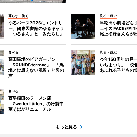
暮らす・働く
見る・遊ぶ
ゆるバース2026にエントリ
早稲田小劇場どら
ー、鶴巻図書館のゆるキャラ
ェイス FACE/FA
「つるさん」と「みたらし」
尾上松緑さんらが
食べる
見る・遊ぶ
高田馬場のビアガーデン
今年150周年の戸
「SOUNDS terrace」 「馬
いちまつり」 校
場とは思えない風景」と客の
あふれる子どもの
声
食べる
西早稲田のラーメン店
「Zweiter Läden」の冷製中
華そばがリニューアル
もっと見る