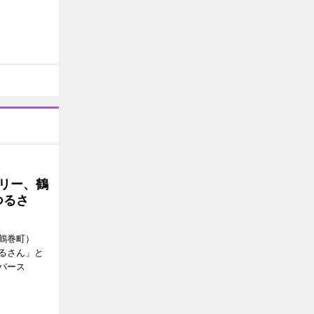
トリー、鶴
つるさ
鶴巻町）
るさん」と
バース