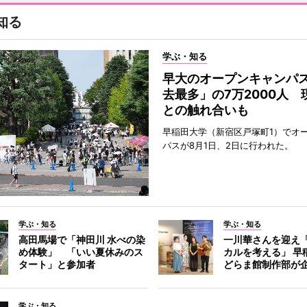
知る
学ぶ・知る
早大のオープンキャンパ
去最多」の7万2000人 
との触れ合いも
早稲田大学（新宿区戸塚町1）でオ
パスが8月1日、2日に行われた。
学ぶ・知る
学ぶ・知る
高田馬場で「神田川 水べの染
一川華さんを迎え
め体験」 「いい夏休みのス
カルを考える」 早
タート」と参加者
どらま館制作部が
学ぶ・知る