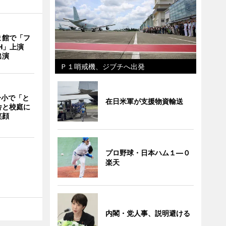
ま館で「フ
ITH」上演
出演
Ｐ１哨戒機、ジブチへ出発
一小で「と
在日米軍が支援物資輸送
舎と校庭に
笑顔
プロ野球・日本ハム１―０
楽天
内閣・党人事、説明避ける