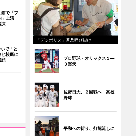
ま館で「フ
ITH」上演
出演
「デジポリス」普及呼び掛け
一小で「と
舎と校庭に
プロ野球・オリックス１―
笑顔
３楽天
佐野日大、２回戦へ 高校
野球
平和への祈り、灯籠流しに