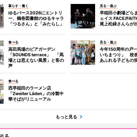
暮らす・働く
見る・遊ぶ
ゆるバース2026にエントリ
早稲田小劇場どら
ー、鶴巻図書館のゆるキャラ
ェイス FACE/FA
「つるさん」と「みたらし」
尾上松緑さんらが
食べる
見る・遊ぶ
高田馬場のビアガーデン
今年150周年の戸
「SOUNDS terrace」 「馬
いちまつり」 校
場とは思えない風景」と客の
あふれる子どもの
声
食べる
西早稲田のラーメン店
「Zweiter Läden」の冷製中
華そばがリニューアル
もっと見る
知る