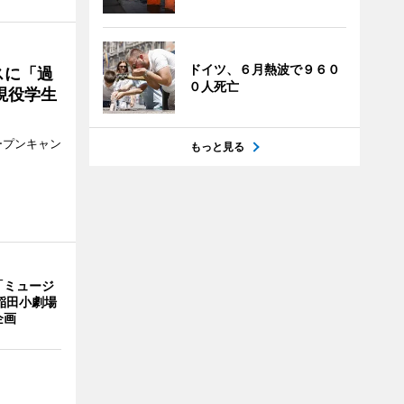
ドイツ、６月熱波で９６０
スに「過
０人死亡
現役学生
ープンキャン
もっと見る
「ミュージ
稲田小劇場
企画