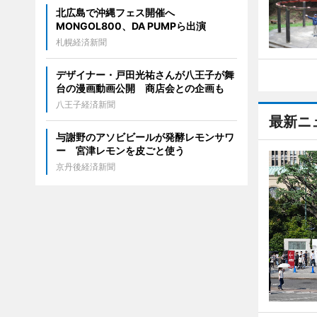
北広島で沖縄フェス開催へ
MONGOL800、DA PUMPら出演
札幌経済新聞
デザイナー・戸田光祐さんが八王子が舞
台の漫画動画公開 商店会との企画も
八王子経済新聞
最新ニ
与謝野のアソビビールが発酵レモンサワ
ー 宮津レモンを皮ごと使う
京丹後経済新聞