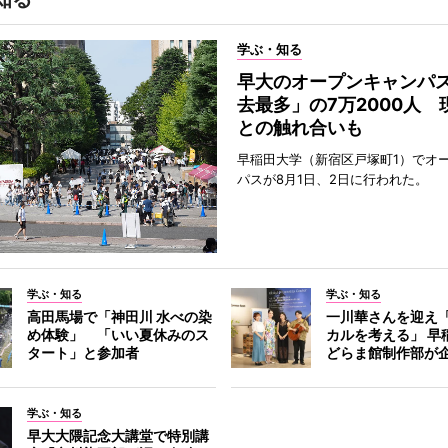
学ぶ・知る
早大のオープンキャンパ
去最多」の7万2000人 
との触れ合いも
早稲田大学（新宿区戸塚町1）でオ
パスが8月1日、2日に行われた。
学ぶ・知る
学ぶ・知る
高田馬場で「神田川 水べの染
一川華さんを迎え
め体験」 「いい夏休みのス
カルを考える」 早
タート」と参加者
どらま館制作部が
学ぶ・知る
早大大隈記念大講堂で特別講