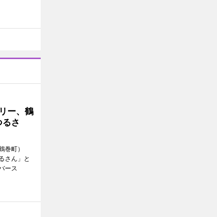
トリー、鶴
つるさ
鶴巻町）
るさん」と
バース