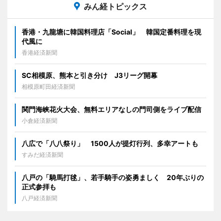
みん経トピックス
香港・九龍塘に韓国料理店「Social」 韓国定番料理を現
代風に
香港経済新聞
SC相模原、熊本と引き分け J3リーグ開幕
相模原町田経済新聞
関門海峡花火大会、無料エリアなしの門司側をライブ配信
小倉経済新聞
八広で「八八祭り」 1500人が提灯行列、多幸アートも
すみだ経済新聞
八戸の「騎馬打毬」、若手騎手の姿勇ましく 20年ぶりの
正式参拝も
八戸経済新聞