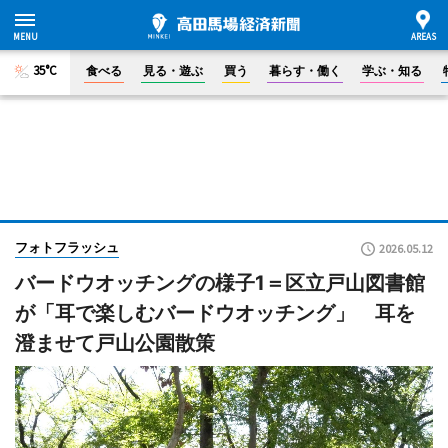
35°C
食べる
見る・遊ぶ
買う
暮らす・働く
学ぶ・知る
フォトフラッシュ
2026.05.12
バードウオッチングの様子1＝区立戸山図書館
が「耳で楽しむバードウオッチング」 耳を
澄ませて戸山公園散策