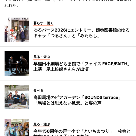
われた。
暮らす・働く
ゆるバース2026にエントリー、鶴巻図書館のゆる
キャラ「つるさん」と「みたらし」
見る・遊ぶ
早稲田小劇場どらま館で「フェイス FACE/FAITH」
上演 尾上松緑さんらが出演
食べる
高田馬場のビアガーデン「SOUNDS terrace」
「馬場とは思えない風景」と客の声
見る・遊ぶ
今年150周年の戸一小で「といちまつり」 校舎と