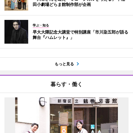
田小劇場どらま館制作部が企画
学ぶ・知る
早大大隈記念大講堂で特別講座「市川染五郎が語る
舞台『ハムレット』」
もっと見る
暮らす・働く