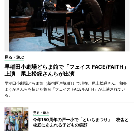
見る・遊ぶ
早稲田小劇場どらま館で「フェイス FACE/FAITH」
上演 尾上松緑さんらが出演
早稲田小劇場どらま館（新宿区戸塚町1）で現在、尾上松緑さん、和央
ようかさんらを招いた舞台「フェイス FACE/FAITH」が上演されてい
る。
見る・遊ぶ
今年150周年の戸一小で「といちまつり」 校舎と
校庭にあふれる子どもの笑顔