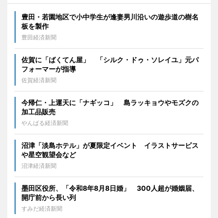
豊田・若園地区で小中学生が逢妻男川沿いの遊歩道の樹名
板を製作
豊田経済新聞
佐賀に「ばくてん屋」 「シルク・ドゥ・ソレイユ」元パ
フォーマーが指導
佐賀経済新聞
今帰仁・上運天に「ナギッコ」 島ラッキョウやモズクの
加工品販売
やんばる経済新聞
沼津「淡島ホテル」が夏限定イベント イラストサービス
や星空観望会など
沼津経済新聞
墨田区役所、「令和8年8月8日婚」 300人超が婚姻届、
開庁前から長い列
すみだ経済新聞