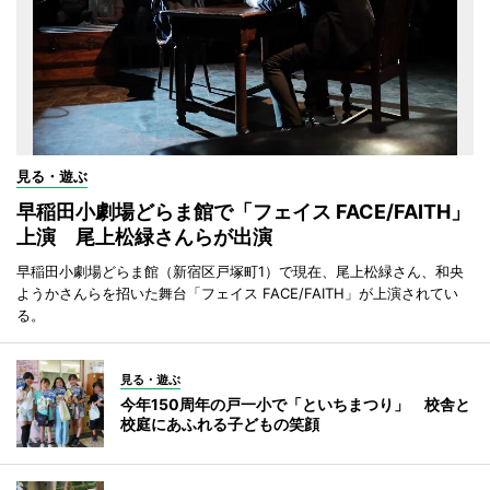
見る・遊ぶ
早稲田小劇場どらま館で「フェイス FACE/FAITH」
上演 尾上松緑さんらが出演
早稲田小劇場どらま館（新宿区戸塚町1）で現在、尾上松緑さん、和央
ようかさんらを招いた舞台「フェイス FACE/FAITH」が上演されてい
る。
見る・遊ぶ
今年150周年の戸一小で「といちまつり」 校舎と
校庭にあふれる子どもの笑顔