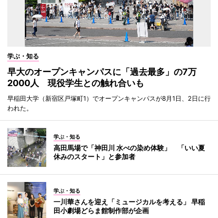
学ぶ・知る
早大のオープンキャンパスに「過去最多」の7万
2000人 現役学生との触れ合いも
早稲田大学（新宿区戸塚町1）でオープンキャンパスが8月1日、2日に行
われた。
学ぶ・知る
高田馬場で「神田川 水べの染め体験」 「いい夏
休みのスタート」と参加者
学ぶ・知る
一川華さんを迎え「ミュージカルを考える」 早稲
田小劇場どらま館制作部が企画