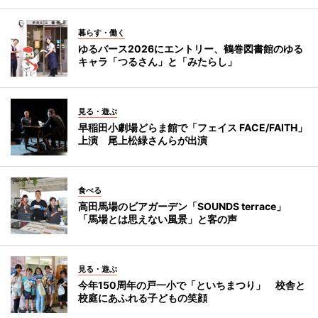
暮らす・働く
ゆるバース2026にエントリー、鶴巻図書館のゆる
キャラ「つるさん」と「みたらし」
見る・遊ぶ
早稲田小劇場どらま館で「フェイス FACE/FAITH」
上演 尾上松緑さんらが出演
食べる
高田馬場のビアガーデン「SOUNDS terrace」
「馬場とは思えない風景」と客の声
見る・遊ぶ
今年150周年の戸一小で「といちまつり」 校舎と
校庭にあふれる子どもの笑顔