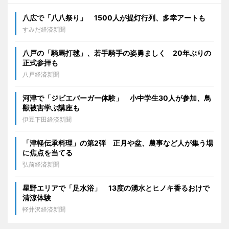
八広で「八八祭り」 1500人が提灯行列、多幸アートも
すみだ経済新聞
八戸の「騎馬打毬」、若手騎手の姿勇ましく 20年ぶりの
正式参拝も
八戸経済新聞
河津で「ジビエバーガー体験」 小中学生30人が参加、鳥
獣被害学ぶ講座も
伊豆下田経済新聞
「津軽伝承料理」の第2弾 正月や盆、農事など人が集う場
に焦点を当てる
弘前経済新聞
星野エリアで「足水浴」 13度の湧水とヒノキ香るおけで
清涼体験
軽井沢経済新聞