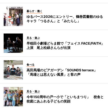
暮らす・働く
ゆるバース2026にエントリー、鶴巻図書館のゆる
キャラ「つるさん」と「みたらし」
見る・遊ぶ
早稲田小劇場どらま館で「フェイス FACE/FAITH」
上演 尾上松緑さんらが出演
食べる
高田馬場のビアガーデン「SOUNDS terrace」
「馬場とは思えない風景」と客の声
見る・遊ぶ
今年150周年の戸一小で「といちまつり」 校舎と
校庭にあふれる子どもの笑顔