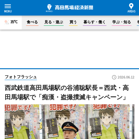
35°C
食べる
見る・遊ぶ
買う
暮らす・働く
学ぶ・知る
フォトフラッシュ
2026.06.12
西武鉄道高田馬場駅の谷浦聡駅長＝西武・高
田馬場駅で「痴漢・盗撮撲滅キャンペーン」