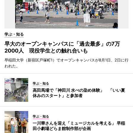
学ぶ・知る
早大のオープンキャンパスに「過去最多」の7万
2000人 現役学生との触れ合いも
早稲田大学（新宿区戸塚町1）でオープンキャンパスが8月1日、2日に行
われた。
学ぶ・知る
高田馬場で「神田川 水べの染め体験」 「いい夏
休みのスタート」と参加者
学ぶ・知る
一川華さんを迎え「ミュージカルを考える」 早稲
田小劇場どらま館制作部が企画