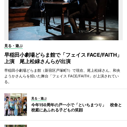
見る・遊ぶ
早稲田小劇場どらま館で「フェイス FACE/FAITH」
上演 尾上松緑さんらが出演
早稲田小劇場どらま館（新宿区戸塚町1）で現在、尾上松緑さん、和央
ようかさんらを招いた舞台「フェイス FACE/FAITH」が上演されてい
る。
見る・遊ぶ
今年150周年の戸一小で「といちまつり」 校舎と
校庭にあふれる子どもの笑顔