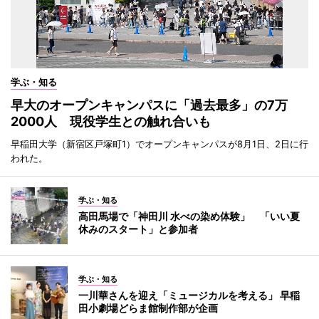
学ぶ・知る
早大のオープンキャンパスに「過去最多」の7万
2000人 現役学生との触れ合いも
早稲田大学（新宿区戸塚町1）でオープンキャンパスが8月1日、2日に行
われた。
学ぶ・知る
高田馬場で「神田川 水べの染め体験」 「いい夏
休みのスタート」と参加者
学ぶ・知る
一川華さんを迎え「ミュージカルを考える」 早稲
田小劇場どらま館制作部が企画