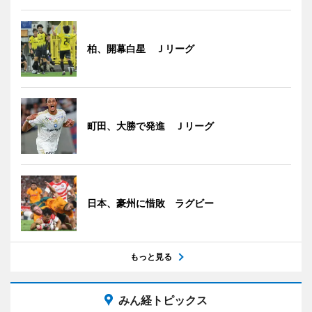
柏、開幕白星 Ｊリーグ
町田、大勝で発進 Ｊリーグ
日本、豪州に惜敗 ラグビー
もっと見る
みん経トピックス