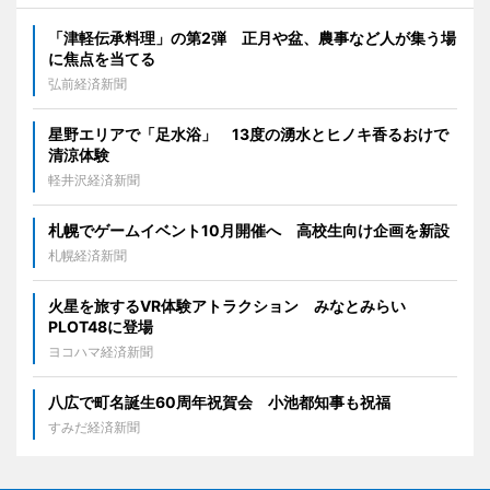
「津軽伝承料理」の第2弾 正月や盆、農事など人が集う場
に焦点を当てる
弘前経済新聞
星野エリアで「足水浴」 13度の湧水とヒノキ香るおけで
清涼体験
軽井沢経済新聞
札幌でゲームイベント10月開催へ 高校生向け企画を新設
札幌経済新聞
火星を旅するVR体験アトラクション みなとみらい
PLOT48に登場
ヨコハマ経済新聞
八広で町名誕生60周年祝賀会 小池都知事も祝福
すみだ経済新聞