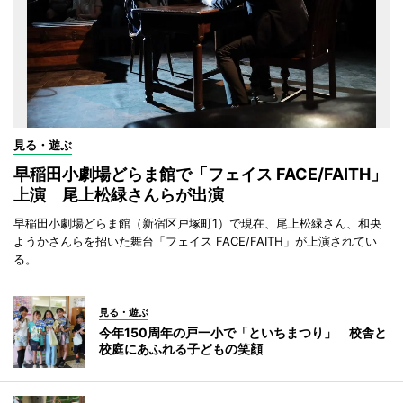
見る・遊ぶ
早稲田小劇場どらま館で「フェイス FACE/FAITH」
上演 尾上松緑さんらが出演
早稲田小劇場どらま館（新宿区戸塚町1）で現在、尾上松緑さん、和央
ようかさんらを招いた舞台「フェイス FACE/FAITH」が上演されてい
る。
見る・遊ぶ
今年150周年の戸一小で「といちまつり」 校舎と
校庭にあふれる子どもの笑顔