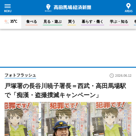
35°C
食べる
見る・遊ぶ
買う
暮らす・働く
学ぶ・知る
フォトフラッシュ
2026.06.12
戸塚署の長谷川暁子署長＝西武・高田馬場駅
で「痴漢・盗撮撲滅キャンペーン」