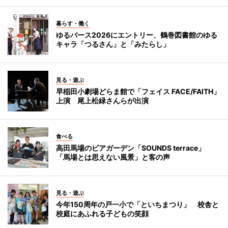
暮らす・働く
ゆるバース2026にエントリー、鶴巻図書館のゆる
キャラ「つるさん」と「みたらし」
見る・遊ぶ
早稲田小劇場どらま館で「フェイス FACE/FAITH」
上演 尾上松緑さんらが出演
食べる
高田馬場のビアガーデン「SOUNDS terrace」
「馬場とは思えない風景」と客の声
見る・遊ぶ
今年150周年の戸一小で「といちまつり」 校舎と
校庭にあふれる子どもの笑顔