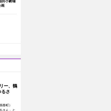
稲田小劇場
企画
トリー、鶴
つるさ
鶴巻町）
るさん」と