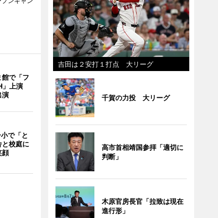
ープンキャン
吉田は２安打１打点 大リーグ
ま館で「フ
ITH」上演
出演
千賀の力投 大リーグ
一小で「と
舎と校庭に
高市首相靖国参拝「適切に
笑顔
判断」
木原官房長官「拉致は現在
進行形」