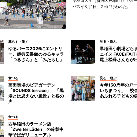
早稲田大学（新宿区戸塚町1）でオ
パスが8月1日、2日に行われた。
暮らす・働く
見る・遊ぶ
ゆるバース2026にエントリ
早稲田小劇場どら
ー、鶴巻図書館のゆるキャラ
ェイス FACE/FA
「つるさん」と「みたらし」
尾上松緑さんらが
食べる
見る・遊ぶ
高田馬場のビアガーデン
今年150周年の戸
「SOUNDS terrace」 「馬
いちまつり」 校
場とは思えない風景」と客の
あふれる子どもの
声
食べる
西早稲田のラーメン店
「Zweiter Läden」の冷製中
華そばがリニューアル