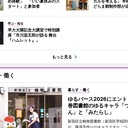
め体験」 「いい夏休みのス
カルを考える」 早
タート」と参加者
どらま館制作部が
学ぶ・知る
早大大隈記念大講堂で特別講
座「市川染五郎が語る 舞台
『ハムレット』」
もっと見る
・働く
暮らす・働く
ゆるバース2026にエン
巻図書館のゆるキャラ「
ん」と「みたらし」
新宿区立鶴巻図書館（新宿区早稲田
が、職員手作りのキャラクター「つ