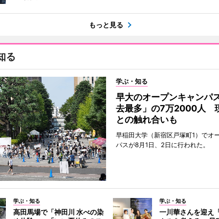
もっと見る
知る
学ぶ・知る
早大のオープンキャンパ
去最多」の7万2000人 
との触れ合いも
早稲田大学（新宿区戸塚町1）でオ
パスが8月1日、2日に行われた。
学ぶ・知る
学ぶ・知る
高田馬場で「神田川 水べの染
一川華さんを迎え