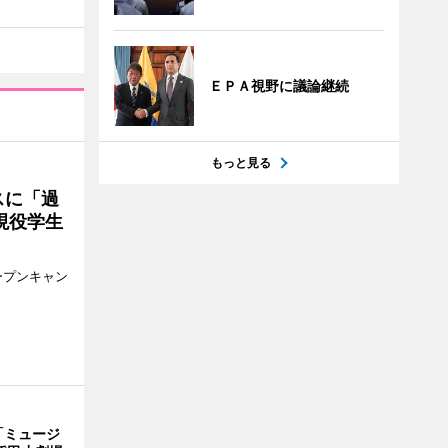
ＥＰＡ視野に議論継続
もっと見る
スに「過
現役学生
ープンキャン
「ミュージ