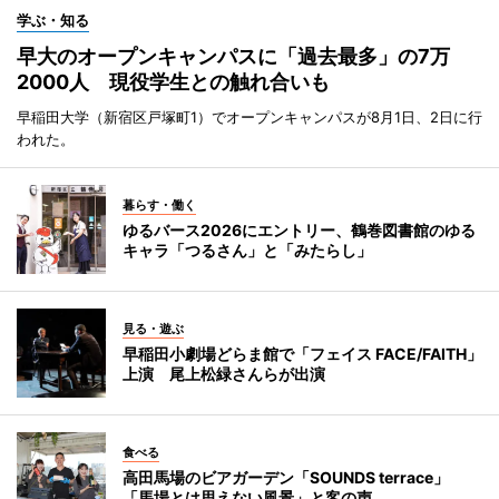
学ぶ・知る
早大のオープンキャンパスに「過去最多」の7万
2000人 現役学生との触れ合いも
早稲田大学（新宿区戸塚町1）でオープンキャンパスが8月1日、2日に行
われた。
暮らす・働く
ゆるバース2026にエントリー、鶴巻図書館のゆる
キャラ「つるさん」と「みたらし」
見る・遊ぶ
早稲田小劇場どらま館で「フェイス FACE/FAITH」
上演 尾上松緑さんらが出演
食べる
高田馬場のビアガーデン「SOUNDS terrace」
「馬場とは思えない風景」と客の声