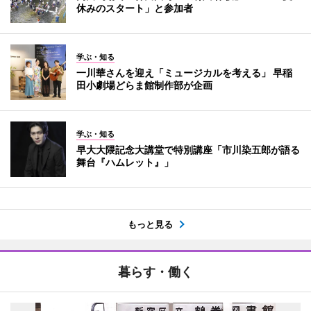
休みのスタート」と参加者
学ぶ・知る
一川華さんを迎え「ミュージカルを考える」 早稲
田小劇場どらま館制作部が企画
学ぶ・知る
早大大隈記念大講堂で特別講座「市川染五郎が語る
舞台『ハムレット』」
もっと見る
暮らす・働く