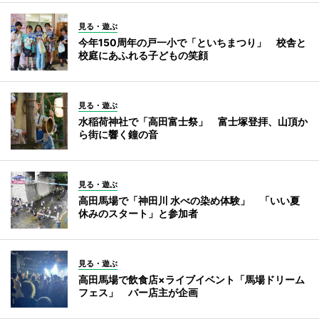
見る・遊ぶ
今年150周年の戸一小で「といちまつり」 校舎と
校庭にあふれる子どもの笑顔
見る・遊ぶ
水稲荷神社で「高田富士祭」 富士塚登拝、山頂か
ら街に響く鐘の音
見る・遊ぶ
高田馬場で「神田川 水べの染め体験」 「いい夏
休みのスタート」と参加者
見る・遊ぶ
高田馬場で飲食店×ライブイベント「馬場ドリーム
フェス」 バー店主が企画