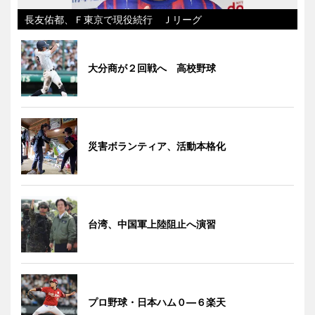
長友佑都、Ｆ東京で現役続行 Ｊリーグ
大分商が２回戦へ 高校野球
災害ボランティア、活動本格化
台湾、中国軍上陸阻止へ演習
プロ野球・日本ハム０―６楽天