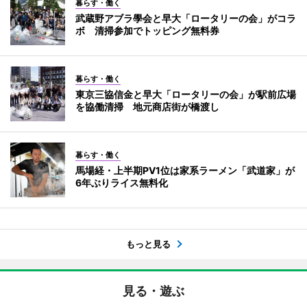
暮らす・働く
武蔵野アブラ學会と早大「ロータリーの会」がコラ
ボ 清掃参加でトッピング無料券
暮らす・働く
東京三協信金と早大「ロータリーの会」が駅前広場
を協働清掃 地元商店街が橋渡し
暮らす・働く
馬場経・上半期PV1位は家系ラーメン「武道家」が
6年ぶりライス無料化
もっと見る
見る・遊ぶ