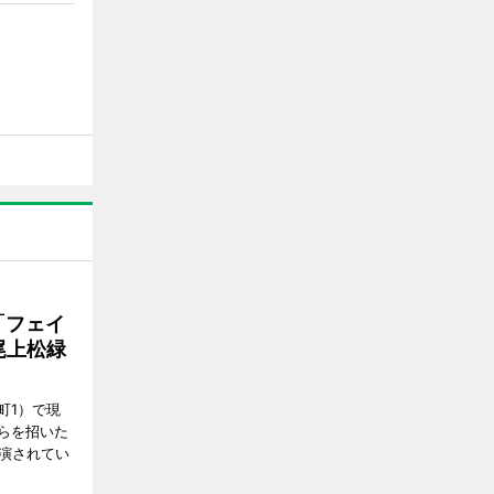
「フェイ
 尾上松緑
町1）で現
らを招いた
上演されてい