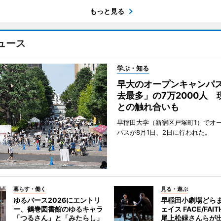
もっと見る
ュース
学ぶ・知る
早大のオープンキャンパ
去最多」の7万2000人 
との触れ合いも
早稲田大学（新宿区戸塚町1）でオ
パスが8月1日、2日に行われた。
暮らす・働く
見る・遊ぶ
ゆるバース2026にエントリ
早稲田小劇場どら
ー、鶴巻図書館のゆるキャラ
ェイス FACE/FA
「つるさん」と「みたらし」
尾上松緑さんらが