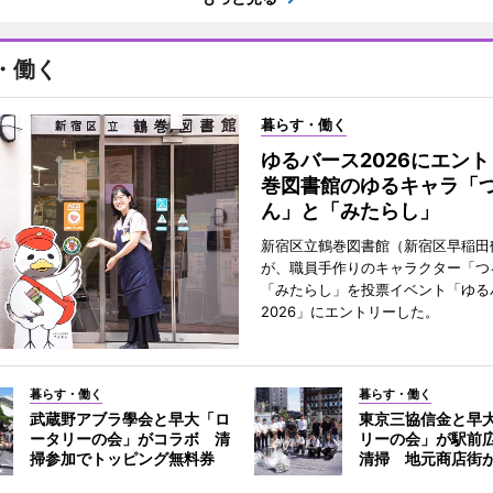
・働く
暮らす・働く
ゆるバース2026にエン
巻図書館のゆるキャラ「
ん」と「みたらし」
新宿区立鶴巻図書館（新宿区早稲田
が、職員手作りのキャラクター「つ
「みたらし」を投票イベント「ゆる
2026」にエントリーした。
暮らす・働く
暮らす・働く
武蔵野アブラ學会と早大「ロ
東京三協信金と早
ータリーの会」がコラボ 清
リーの会」が駅前
掃参加でトッピング無料券
清掃 地元商店街