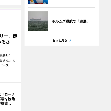
ホルムズ通航で「進展」
トリー、鶴
もっと見る
つるさ
鶴巻町）
るさん」と
バース
大「ロータ
広場を協働
が橋渡し