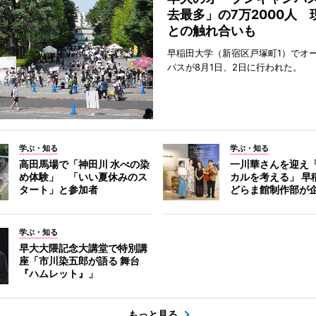
去最多」の7万2000人 
との触れ合いも
早稲田大学（新宿区戸塚町1）でオ
パスが8月1日、2日に行われた。
学ぶ・知る
学ぶ・知る
高田馬場で「神田川 水べの染
一川華さんを迎え
め体験」 「いい夏休みのス
カルを考える」 早
タート」と参加者
どらま館制作部が
学ぶ・知る
早大大隈記念大講堂で特別講
座「市川染五郎が語る 舞台
『ハムレット』」
もっと見る