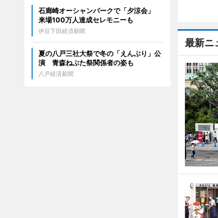
石廊崎オーシャンパークで「夕涼会」
来場100万人達成セレモニーも
伊豆下田経済新聞
最新ニ
夏の八戸三社大祭で冬の「えんぶり」公
演 青森ねぶた祭関係者の姿も
八戸経済新聞