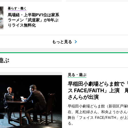
暮らす・働く
馬場経・上半期PV1位は家系
ラーメン「武道家」が6年ぶ
りライス無料化
もっと見る
遊ぶ
見る・遊ぶ
早稲田小劇場どらま館で
ス FACE/FAITH」上演
さんらが出演
早稲田小劇場どらま館（新宿区戸塚
在、尾上松緑さん、和央ようかさん
舞台「フェイス FACE/FAITH」が
る。