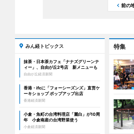
前の
みん経トピックス
特集
抹茶・日本茶カフェ「ナナズグリーンテ
ィー」、自由が丘2号店 新メニューも
自由が丘経済新聞
香港・ifcに「フォーシーズンズ」直営ケ
ーキショップ ポップアップ出店
香港経済新聞
小倉・魚町の台湾料理店「麗白」が10周
年 小倉南産の台湾野菜使う
小倉経済新聞