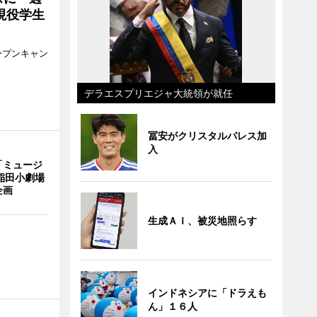
現役学生
ープンキャン
デラエスプリエジャ大統領が就任
冨安がクリスタルパレス加
入
「ミュージ
稲田小劇場
企画
生成ＡＩ、被災地照らす
インドネシアに「ドラえも
ん」１６人