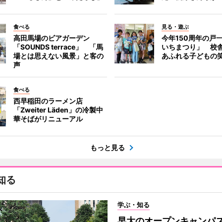
食べる
見る・遊ぶ
高田馬場のビアガーデン
今年150周年の戸
「SOUNDS terrace」 「馬
いちまつり」 校
場とは思えない風景」と客の
あふれる子どもの
声
食べる
西早稲田のラーメン店
「Zweiter Läden」の冷製中
華そばがリニューアル
もっと見る
知る
学ぶ・知る
早大のオープンキャンパ