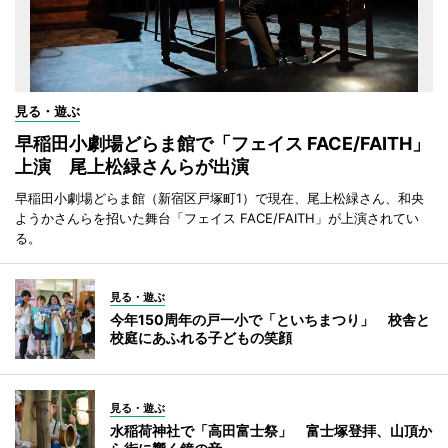
見る・遊ぶ
早稲田小劇場どらま館で「フェイス FACE/FAITH」
上演 尾上松緑さんらが出演
早稲田小劇場どらま館（新宿区戸塚町1）で現在、尾上松緑さん、和央
ようかさんらを招いた舞台「フェイス FACE/FAITH」が上演されてい
る。
見る・遊ぶ
今年150周年の戸一小で「といちまつり」 校舎と
校庭にあふれる子どもの笑顔
見る・遊ぶ
水稲荷神社で「高田富士祭」 富士塚登拝、山頂か