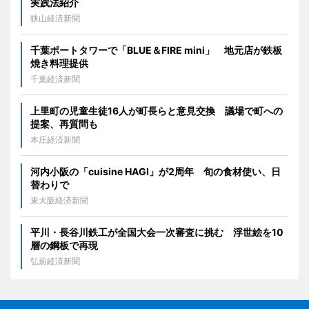
実践法紹介
狭山経済新聞
千葉ポートタワーで「BLUE＆FIRE mini」 地元店が鉄板
焼き料理提供
千葉経済新聞
上里町の児童生徒16人が町長らと意見交換 議場で町への
提案、再質問も
本庄経済新聞
河内小阪の「cuisine HAGI」が2周年 旬の食材使い、日
替わりで
東大阪経済新聞
平川・長谷川鉄工が全国大会一次審査に挑む 浮世絵を10
層の鋼板で再現
弘前経済新聞