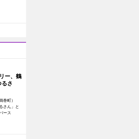
トリー、鶴
つるさ
鶴巻町）
るさん」と
バース