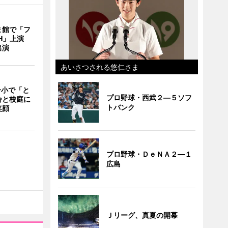
ま館で「フ
ITH」上演
出演
あいさつされる悠仁さま
一小で「と
プロ野球・西武２―５ソフ
舎と校庭に
トバンク
笑顔
プロ野球・ＤｅＮＡ２―１
広島
Ｊリーグ、真夏の開幕