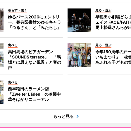
暮らす・働く
見る・遊ぶ
ゆるバース2026にエントリ
早稲田小劇場どら
ー、鶴巻図書館のゆるキャラ
ェイス FACE/FA
「つるさん」と「みたらし」
尾上松緑さんらが
食べる
見る・遊ぶ
高田馬場のビアガーデン
今年150周年の戸
「SOUNDS terrace」 「馬
いちまつり」 校
場とは思えない風景」と客の
あふれる子どもの
声
食べる
西早稲田のラーメン店
「Zweiter Läden」の冷製中
華そばがリニューアル
もっと見る