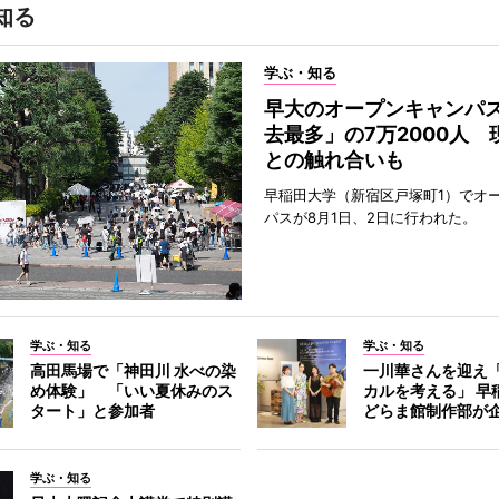
知る
学ぶ・知る
早大のオープンキャンパ
去最多」の7万2000人 
との触れ合いも
早稲田大学（新宿区戸塚町1）でオ
パスが8月1日、2日に行われた。
学ぶ・知る
学ぶ・知る
高田馬場で「神田川 水べの染
一川華さんを迎え
め体験」 「いい夏休みのス
カルを考える」 早
タート」と参加者
どらま館制作部が
学ぶ・知る