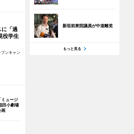
新垣前衆院議員が中道離党
スに「過
現役学生
もっと見る
ープンキャン
「ミュージ
稲田小劇場
企画