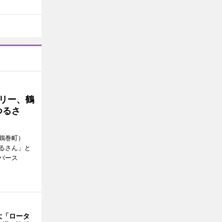
トリー、鶴
つるさ
鶴巻町）
るさん」と
バース
大「ロータ