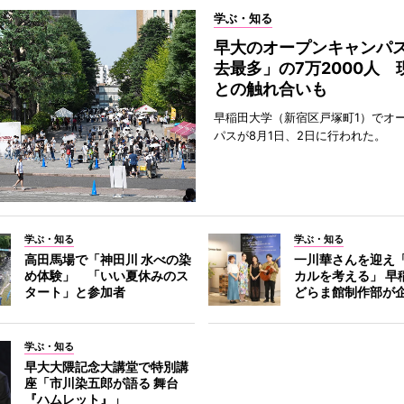
学ぶ・知る
早大のオープンキャンパ
去最多」の7万2000人 
との触れ合いも
早稲田大学（新宿区戸塚町1）でオ
パスが8月1日、2日に行われた。
学ぶ・知る
学ぶ・知る
高田馬場で「神田川 水べの染
一川華さんを迎え
め体験」 「いい夏休みのス
カルを考える」 早
タート」と参加者
どらま館制作部が
学ぶ・知る
早大大隈記念大講堂で特別講
座「市川染五郎が語る 舞台
『ハムレット』」