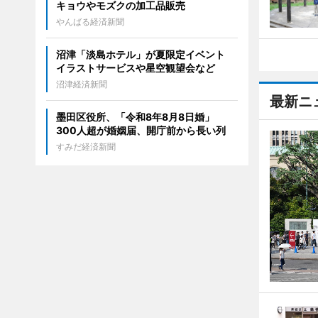
キョウやモズクの加工品販売
やんばる経済新聞
沼津「淡島ホテル」が夏限定イベント
イラストサービスや星空観望会など
沼津経済新聞
最新ニ
墨田区役所、「令和8年8月8日婚」
300人超が婚姻届、開庁前から長い列
すみだ経済新聞