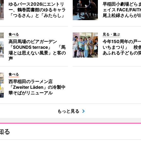
ゆるバース2026にエントリ
早稲田小劇場どら
ー、鶴巻図書館のゆるキャラ
ェイス FACE/FA
「つるさん」と「みたらし」
尾上松緑さんらが
食べる
見る・遊ぶ
高田馬場のビアガーデン
今年150周年の戸
「SOUNDS terrace」 「馬
いちまつり」 校
場とは思えない風景」と客の
あふれる子どもの
声
食べる
西早稲田のラーメン店
「Zweiter Läden」の冷製中
華そばがリニューアル
もっと見る
知る