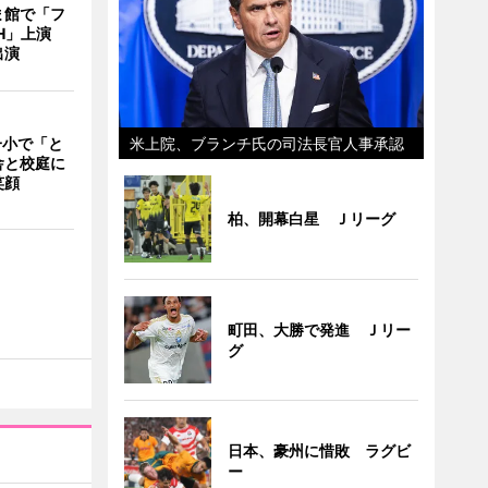
ま館で「フ
ITH」上演
出演
米上院、ブランチ氏の司法長官人事承認
一小で「と
舎と校庭に
笑顔
柏、開幕白星 Ｊリーグ
町田、大勝で発進 Ｊリー
グ
日本、豪州に惜敗 ラグビ
ー