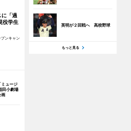
スに「過
現役学生
英明が２回戦へ 高校野球
ープンキャン
もっと見る
「ミュージ
稲田小劇場
企画