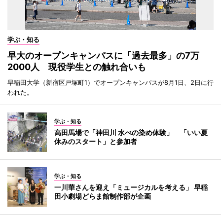
学ぶ・知る
早大のオープンキャンパスに「過去最多」の7万
2000人 現役学生との触れ合いも
早稲田大学（新宿区戸塚町1）でオープンキャンパスが8月1日、2日に行
われた。
学ぶ・知る
高田馬場で「神田川 水べの染め体験」 「いい夏
休みのスタート」と参加者
学ぶ・知る
一川華さんを迎え「ミュージカルを考える」 早稲
田小劇場どらま館制作部が企画