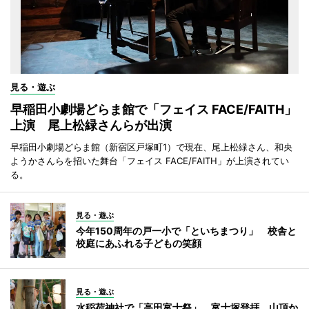
見る・遊ぶ
早稲田小劇場どらま館で「フェイス FACE/FAITH」
上演 尾上松緑さんらが出演
早稲田小劇場どらま館（新宿区戸塚町1）で現在、尾上松緑さん、和央
ようかさんらを招いた舞台「フェイス FACE/FAITH」が上演されてい
る。
見る・遊ぶ
今年150周年の戸一小で「といちまつり」 校舎と
校庭にあふれる子どもの笑顔
見る・遊ぶ
水稲荷神社で「高田富士祭」 富士塚登拝、山頂か