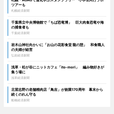
ツアーも
札幌経済新聞
千葉県立中央博物館で「ちば恐竜博」 巨大肉食恐竜や海
の捕食者も
千葉経済新聞
岩木山神社向かいに「お山の花彩食堂 龍の憩」 和食職人
の夫婦が経営
弘前経済新聞
浅草・松が谷にニットカフェ「ito-mori」 編み物好きが
集う場に
浅草経済新聞
北習志野の老舗精肉店「鳥吉」が創業170周年 幕末から
続くのれん守る
船橋経済新聞