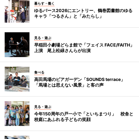
暮らす・働く
ゆるバース2026にエントリー、鶴巻図書館のゆる
キャラ「つるさん」と「みたらし」
見る・遊ぶ
早稲田小劇場どらま館で「フェイス FACE/FAITH」
上演 尾上松緑さんらが出演
食べる
高田馬場のビアガーデン「SOUNDS terrace」
「馬場とは思えない風景」と客の声
見る・遊ぶ
今年150周年の戸一小で「といちまつり」 校舎と
校庭にあふれる子どもの笑顔