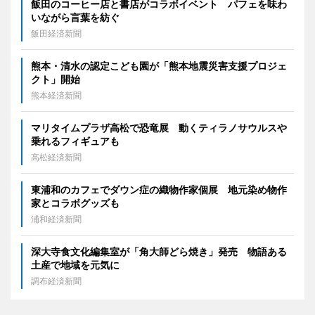
飯田のコーヒー店と書店がコラボイベント パフェを味わ
いながら言葉を紡ぐ
飯田経済新聞
熊本・清水の認定こども園が「熊本地震災害支援プロジェ
クト」開始
熊本経済新聞
マリタイムプラザ高松で恐竜展 動くティラノサウルスや
乗れるフィギュアも
高松経済新聞
東浦和のカフェでダウン症の織物作家個展 地元染め物作
家とコラボグッズも
浦和経済新聞
深大寺食文化編集室が「角大師どら焼き」発売 物語ある
土産で地域を元気に
調布経済新聞