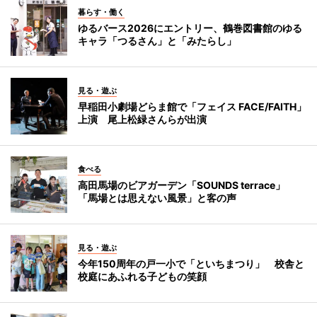
暮らす・働く
ゆるバース2026にエントリー、鶴巻図書館のゆる
キャラ「つるさん」と「みたらし」
見る・遊ぶ
早稲田小劇場どらま館で「フェイス FACE/FAITH」
上演 尾上松緑さんらが出演
食べる
高田馬場のビアガーデン「SOUNDS terrace」
「馬場とは思えない風景」と客の声
見る・遊ぶ
今年150周年の戸一小で「といちまつり」 校舎と
校庭にあふれる子どもの笑顔