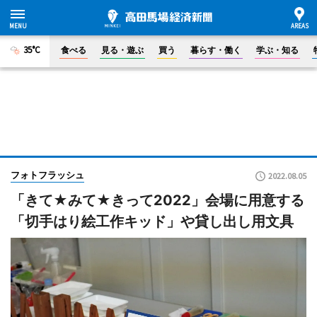
35°C
食べる
見る・遊ぶ
買う
暮らす・働く
学ぶ・知る
フォトフラッシュ
2022.08.05
「きて★みて★きって2022」会場に用意する
「切手はり絵工作キッド」や貸し出し用文具