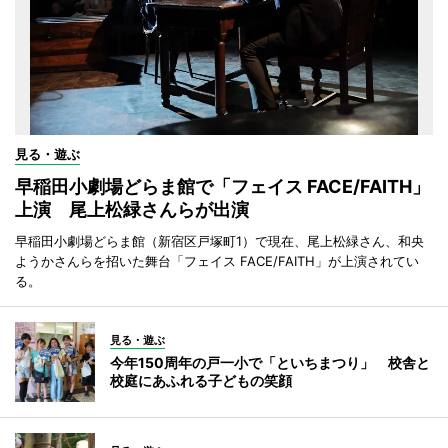
見る・遊ぶ
早稲田小劇場どらま館で「フェイス FACE/FAITH」
上演 尾上松緑さんらが出演
早稲田小劇場どらま館（新宿区戸塚町1）で現在、尾上松緑さん、和央
ようかさんらを招いた舞台「フェイス FACE/FAITH」が上演されてい
る。
見る・遊ぶ
今年150周年の戸一小で「といちまつり」 校舎と
校庭にあふれる子どもの笑顔