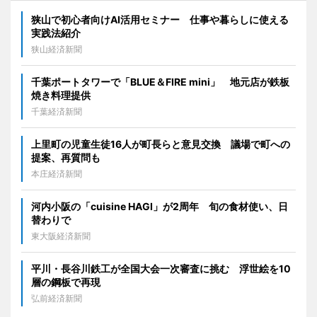
狭山で初心者向けAI活用セミナー 仕事や暮らしに使える
実践法紹介
狭山経済新聞
千葉ポートタワーで「BLUE＆FIRE mini」 地元店が鉄板
焼き料理提供
千葉経済新聞
上里町の児童生徒16人が町長らと意見交換 議場で町への
提案、再質問も
本庄経済新聞
河内小阪の「cuisine HAGI」が2周年 旬の食材使い、日
替わりで
東大阪経済新聞
平川・長谷川鉄工が全国大会一次審査に挑む 浮世絵を10
層の鋼板で再現
弘前経済新聞