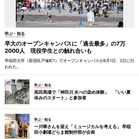
学ぶ・知る
早大のオープンキャンパスに「過去最多」の7万
2000人 現役学生との触れ合いも
早稲田大学（新宿区戸塚町1）でオープンキャンパスが8月1日、2日に行
われた。
学ぶ・知る
高田馬場で「神田川 水べの染め体験」 「いい夏
休みのスタート」と参加者
学ぶ・知る
一川華さんを迎え「ミュージカルを考える」 早稲
田小劇場どらま館制作部が企画