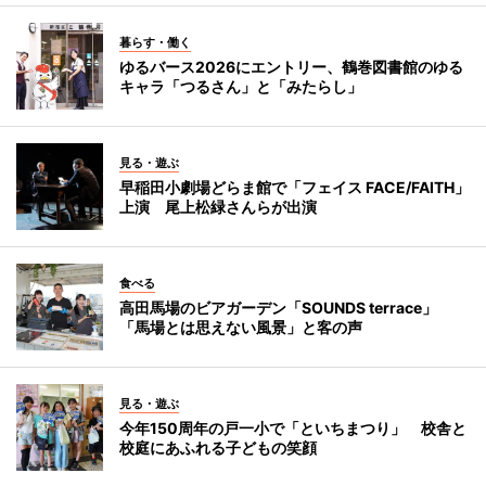
暮らす・働く
ゆるバース2026にエントリー、鶴巻図書館のゆる
キャラ「つるさん」と「みたらし」
見る・遊ぶ
早稲田小劇場どらま館で「フェイス FACE/FAITH」
上演 尾上松緑さんらが出演
食べる
高田馬場のビアガーデン「SOUNDS terrace」
「馬場とは思えない風景」と客の声
見る・遊ぶ
今年150周年の戸一小で「といちまつり」 校舎と
校庭にあふれる子どもの笑顔