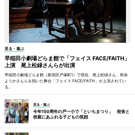
見る・遊ぶ
早稲田小劇場どらま館で「フェイス FACE/FAITH」
上演 尾上松緑さんらが出演
早稲田小劇場どらま館（新宿区戸塚町1）で現在、尾上松緑さん、和央
ようかさんらを招いた舞台「フェイス FACE/FAITH」が上演されてい
る。
見る・遊ぶ
今年150周年の戸一小で「といちまつり」 校舎と
校庭にあふれる子どもの笑顔