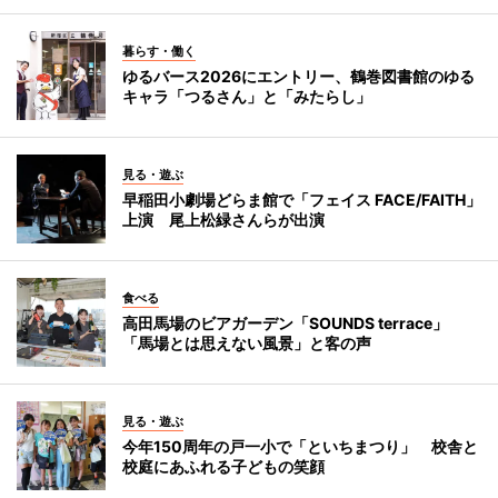
暮らす・働く
ゆるバース2026にエントリー、鶴巻図書館のゆる
キャラ「つるさん」と「みたらし」
見る・遊ぶ
早稲田小劇場どらま館で「フェイス FACE/FAITH」
上演 尾上松緑さんらが出演
食べる
高田馬場のビアガーデン「SOUNDS terrace」
「馬場とは思えない風景」と客の声
見る・遊ぶ
今年150周年の戸一小で「といちまつり」 校舎と
校庭にあふれる子どもの笑顔