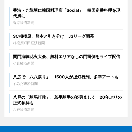
香港・九龍塘に韓国料理店「Social」 韓国定番料理を現
代風に
香港経済新聞
SC相模原、熊本と引き分け J3リーグ開幕
相模原町田経済新聞
関門海峡花火大会、無料エリアなしの門司側をライブ配信
小倉経済新聞
八広で「八八祭り」 1500人が提灯行列、多幸アートも
すみだ経済新聞
八戸の「騎馬打毬」、若手騎手の姿勇ましく 20年ぶりの
正式参拝も
八戸経済新聞