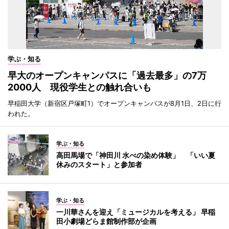
学ぶ・知る
早大のオープンキャンパスに「過去最多」の7万
2000人 現役学生との触れ合いも
早稲田大学（新宿区戸塚町1）でオープンキャンパスが8月1日、2日に行
われた。
学ぶ・知る
高田馬場で「神田川 水べの染め体験」 「いい夏
休みのスタート」と参加者
学ぶ・知る
一川華さんを迎え「ミュージカルを考える」 早稲
田小劇場どらま館制作部が企画