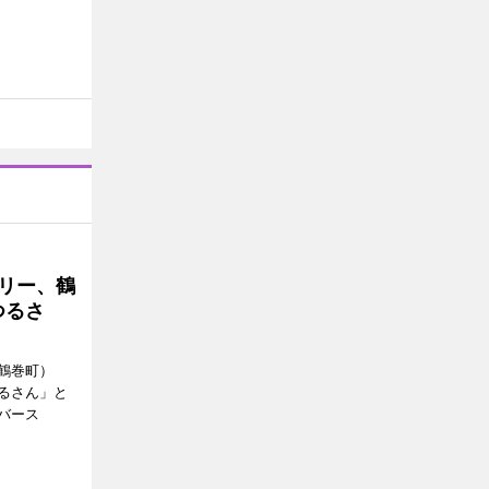
トリー、鶴
つるさ
鶴巻町）
るさん」と
バース