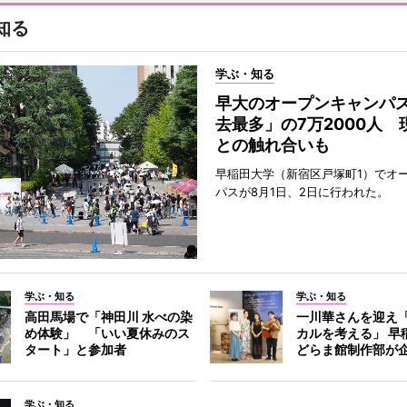
知る
学ぶ・知る
早大のオープンキャンパ
去最多」の7万2000人 
との触れ合いも
早稲田大学（新宿区戸塚町1）でオ
パスが8月1日、2日に行われた。
学ぶ・知る
学ぶ・知る
高田馬場で「神田川 水べの染
一川華さんを迎え
め体験」 「いい夏休みのス
カルを考える」 早
タート」と参加者
どらま館制作部が
学ぶ・知る