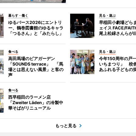
暮らす・働く
見る・遊ぶ
ゆるバース2026にエントリ
早稲田小劇場どら
ー、鶴巻図書館のゆるキャラ
ェイス FACE/FA
「つるさん」と「みたらし」
尾上松緑さんらが
食べる
見る・遊ぶ
高田馬場のビアガーデン
今年150周年の戸
「SOUNDS terrace」 「馬
いちまつり」 校
場とは思えない風景」と客の
あふれる子どもの
声
食べる
西早稲田のラーメン店
「Zweiter Läden」の冷製中
華そばがリニューアル
もっと見る