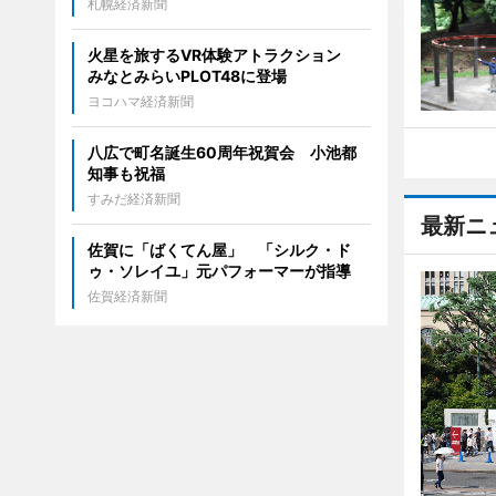
札幌経済新聞
火星を旅するVR体験アトラクション
みなとみらいPLOT48に登場
ヨコハマ経済新聞
八広で町名誕生60周年祝賀会 小池都
知事も祝福
すみだ経済新聞
最新ニ
佐賀に「ばくてん屋」 「シルク・ド
ゥ・ソレイユ」元パフォーマーが指導
佐賀経済新聞