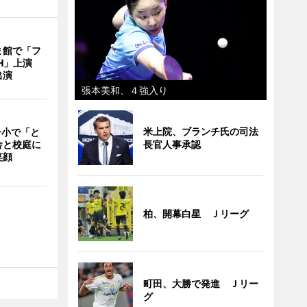
ま館で「フ
ITH」上演
出演
張本美和、４強入り
米上院、ブランチ氏の司法
一小で「と
長官人事承認
舎と校庭に
笑顔
柏、開幕白星 Ｊリーグ
町田、大勝で発進 Ｊリー
グ