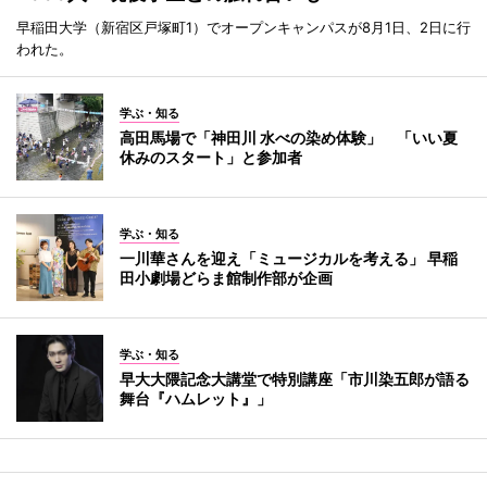
早稲田大学（新宿区戸塚町1）でオープンキャンパスが8月1日、2日に行
われた。
学ぶ・知る
高田馬場で「神田川 水べの染め体験」 「いい夏
休みのスタート」と参加者
学ぶ・知る
一川華さんを迎え「ミュージカルを考える」 早稲
田小劇場どらま館制作部が企画
学ぶ・知る
早大大隈記念大講堂で特別講座「市川染五郎が語る
舞台『ハムレット』」