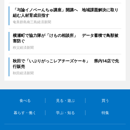
「与論イノベーんちゅ講座」開講へ 地域課題解決に取り
組む人材育成目指す
奄美群島南三島経済新聞
横瀬町で協力隊が「けもの相談所」 データ蓄積で鳥獣被
害防ぐ
秩父経済新聞
秋田で「いぶりがっこレアチーズケーキ」 県内14店で先
行販売
秋田経済新聞
食べる
見る・遊ぶ
買う
暮らす・働く
学ぶ・知る
特集