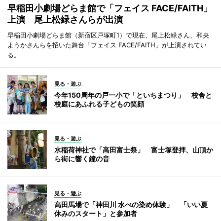
早稲田小劇場どらま館で「フェイス FACE/FAITH」
上演 尾上松緑さんらが出演
早稲田小劇場どらま館（新宿区戸塚町1）で現在、尾上松緑さん、和央
ようかさんらを招いた舞台「フェイス FACE/FAITH」が上演されてい
る。
見る・遊ぶ
今年150周年の戸一小で「といちまつり」 校舎と
校庭にあふれる子どもの笑顔
見る・遊ぶ
水稲荷神社で「高田富士祭」 富士塚登拝、山頂か
ら街に響く鐘の音
見る・遊ぶ
高田馬場で「神田川 水べの染め体験」 「いい夏
休みのスタート」と参加者