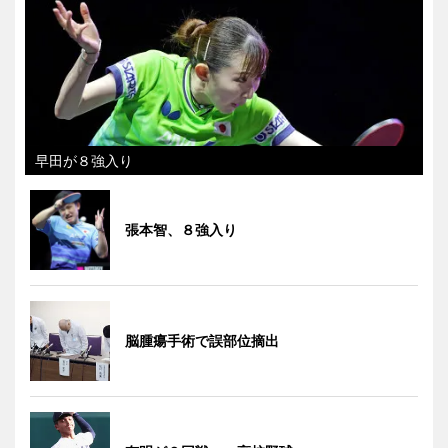
早田が８強入り
張本智、８強入り
脳腫瘍手術で誤部位摘出