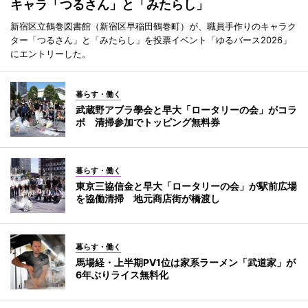
キャラ「つるさん」と「みたらし」
新宿区立鶴巻図書館（新宿区早稲田鶴巻町）が、職員手作りのキャラク
ター「つるさん」と「みたらし」を投票イベント「ゆるバース2026」
にエントリーした。
暮らす・働く
武蔵野アブラ學会と早大「ロータリーの会」がコラ
ボ 清掃参加でトッピング無料券
暮らす・働く
東京三協信金と早大「ロータリーの会」が駅前広場
を協働清掃 地元商店街が橋渡し
暮らす・働く
馬場経・上半期PV1位は家系ラーメン「武道家」が
6年ぶりライス無料化