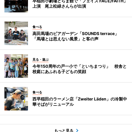
早稲田小劇場どらま館で「フェイス FACE/FAITH」
上演 尾上松緑さんらが出演
食べる
高田馬場のビアガーデン「SOUNDS terrace」
「馬場とは思えない風景」と客の声
見る・遊ぶ
今年150周年の戸一小で「といちまつり」 校舎と
校庭にあふれる子どもの笑顔
食べる
西早稲田のラーメン店「Zweiter Läden」の冷製中
華そばがリニューアル
もっと見る