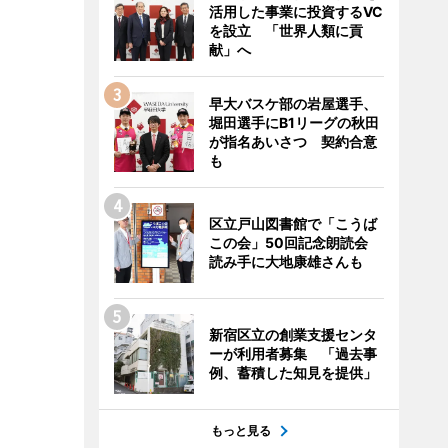
活用した事業に投資するVC
を設立 「世界人類に貢
献」へ
早大バスケ部の岩屋選手、
堀田選手にB1リーグの秋田
が指名あいさつ 契約合意
も
区立戸山図書館で「こうば
この会」50回記念朗読会
読み手に大地康雄さんも
新宿区立の創業支援センタ
ーが利用者募集 「過去事
例、蓄積した知見を提供」
もっと見る