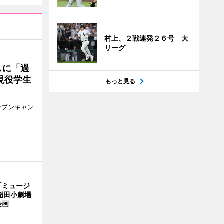
村上、２戦連発２６号 大
リーグ
スに「過
現役学生
もっと見る
ープンキャン
「ミュージ
稲田小劇場
企画