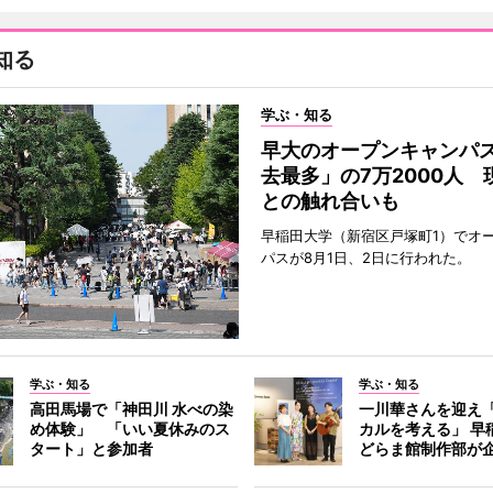
知る
学ぶ・知る
早大のオープンキャンパ
去最多」の7万2000人 
との触れ合いも
早稲田大学（新宿区戸塚町1）でオ
パスが8月1日、2日に行われた。
学ぶ・知る
学ぶ・知る
高田馬場で「神田川 水べの染
一川華さんを迎え
め体験」 「いい夏休みのス
カルを考える」 早
タート」と参加者
どらま館制作部が