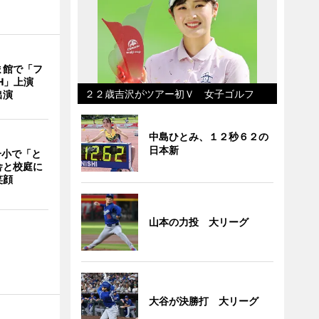
ま館で「フ
ITH」上演
２２歳吉沢がツアー初Ｖ 女子ゴルフ
出演
中島ひとみ、１２秒６２の
日本新
一小で「と
舎と校庭に
笑顔
山本の力投 大リーグ
大谷が決勝打 大リーグ