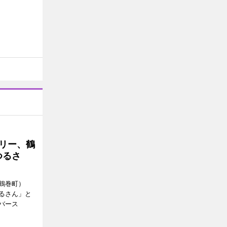
トリー、鶴
つるさ
鶴巻町）
るさん」と
バース