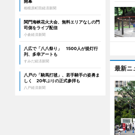
開幕
相模原町田経済新聞
関門海峡花火大会、無料エリアなしの門
司側をライブ配信
小倉経済新聞
八広で「八八祭り」 1500人が提灯行
列、多幸アートも
すみだ経済新聞
最新ニ
八戸の「騎馬打毬」、若手騎手の姿勇ま
しく 20年ぶりの正式参拝も
八戸経済新聞