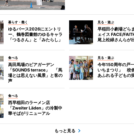
暮らす・働く
見る・遊ぶ
ゆるバース2026にエントリ
早稲田小劇場どら
ー、鶴巻図書館のゆるキャラ
ェイス FACE/FA
「つるさん」と「みたらし」
尾上松緑さんらが
食べる
見る・遊ぶ
高田馬場のビアガーデン
今年150周年の戸
「SOUNDS terrace」 「馬
いちまつり」 校
場とは思えない風景」と客の
あふれる子どもの
声
食べる
西早稲田のラーメン店
「Zweiter Läden」の冷製中
華そばがリニューアル
もっと見る