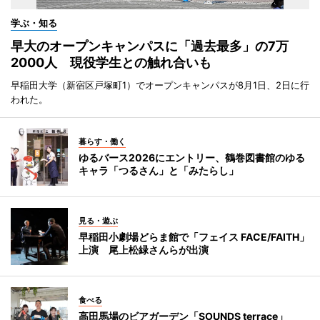
学ぶ・知る
早大のオープンキャンパスに「過去最多」の7万
2000人 現役学生との触れ合いも
早稲田大学（新宿区戸塚町1）でオープンキャンパスが8月1日、2日に行
われた。
暮らす・働く
ゆるバース2026にエントリー、鶴巻図書館のゆる
キャラ「つるさん」と「みたらし」
見る・遊ぶ
早稲田小劇場どらま館で「フェイス FACE/FAITH」
上演 尾上松緑さんらが出演
食べる
高田馬場のビアガーデン「SOUNDS terrace」