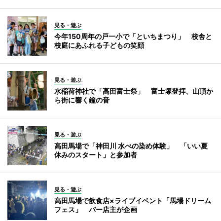
見る・遊ぶ
今年150周年の戸一小で「といちまつり」 校舎と
校庭にあふれる子どもの笑顔
見る・遊ぶ
水稲荷神社で「高田富士祭」 富士塚登拝、山頂か
ら街に響く鐘の音
見る・遊ぶ
高田馬場で「神田川 水べの染め体験」 「いい夏
休みのスタート」と参加者
見る・遊ぶ
高田馬場で飲食店×ライブイベント「馬場ドリーム
フェス」 バー店主が企画