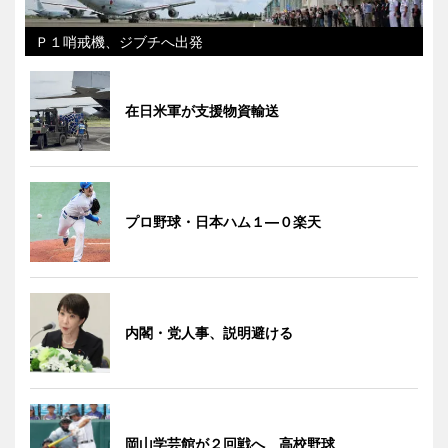
Ｐ１哨戒機、ジブチへ出発
在日米軍が支援物資輸送
プロ野球・日本ハム１―０楽天
内閣・党人事、説明避ける
岡山学芸館が２回戦へ 高校野球