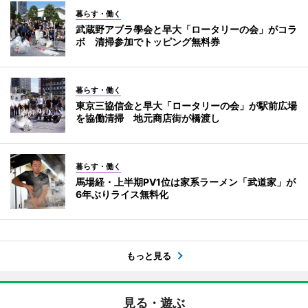
暮らす・働く
武蔵野アブラ學会と早大「ロータリーの会」がコラ
ボ 清掃参加でトッピング無料券
暮らす・働く
東京三協信金と早大「ロータリーの会」が駅前広場
を協働清掃 地元商店街が橋渡し
暮らす・働く
馬場経・上半期PV1位は家系ラーメン「武道家」が
6年ぶりライス無料化
もっと見る
見る・遊ぶ