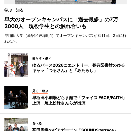
学ぶ・知る
早大のオープンキャンパスに「過去最多」の7万
2000人 現役学生との触れ合いも
早稲田大学（新宿区戸塚町1）でオープンキャンパスが8月1日、2日に行
われた。
暮らす・働く
ゆるバース2026にエントリー、鶴巻図書館のゆる
キャラ「つるさん」と「みたらし」
見る・遊ぶ
早稲田小劇場どらま館で「フェイス FACE/FAITH」
上演 尾上松緑さんらが出演
食べる
高田馬場のビアガーデン「SOUNDS terrace」