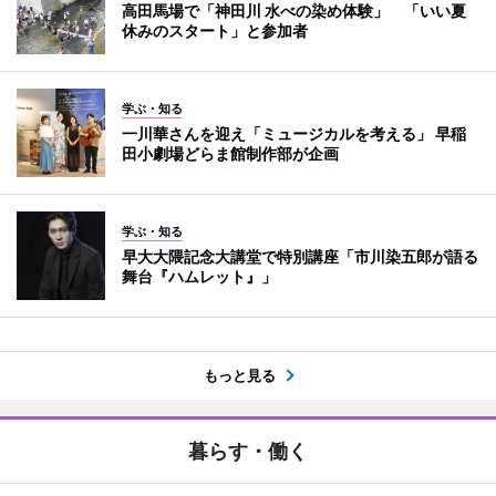
高田馬場で「神田川 水べの染め体験」 「いい夏
休みのスタート」と参加者
学ぶ・知る
一川華さんを迎え「ミュージカルを考える」 早稲
田小劇場どらま館制作部が企画
学ぶ・知る
早大大隈記念大講堂で特別講座「市川染五郎が語る
舞台『ハムレット』」
もっと見る
暮らす・働く