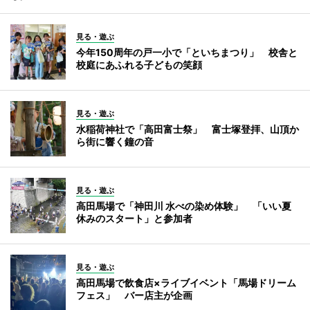
見る・遊ぶ
今年150周年の戸一小で「といちまつり」 校舎と
校庭にあふれる子どもの笑顔
見る・遊ぶ
水稲荷神社で「高田富士祭」 富士塚登拝、山頂か
ら街に響く鐘の音
見る・遊ぶ
高田馬場で「神田川 水べの染め体験」 「いい夏
休みのスタート」と参加者
見る・遊ぶ
高田馬場で飲食店×ライブイベント「馬場ドリーム
フェス」 バー店主が企画