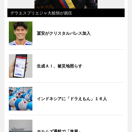
デラエスプリエジャ大統領が就任
冨安がクリスタルパレス加入
生成ＡＩ、被災地照らす
インドネシアに「ドラえもん」１６人
ホルムズ通航で「進展」