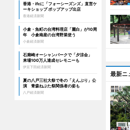
香港・ifcに「フォーシーズンズ」直営ケ
ーキショップ ポップアップ出店
香港経済新聞
小倉・魚町の台湾料理店「麗白」が10周
年 小倉南産の台湾野菜使う
小倉経済新聞
石廊崎オーシャンパークで「夕涼会」
来場100万人達成セレモニーも
伊豆下田経済新聞
最新ニ
夏の八戸三社大祭で冬の「えんぶり」公
演 青森ねぶた祭関係者の姿も
八戸経済新聞