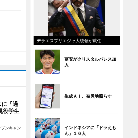
デラエスプリエジャ大統領が就任
冨安がクリスタルパレス加
入
生成ＡＩ、被災地照らす
スに「過
現役学生
インドネシアに「ドラえも
ープンキャン
ん」１６人