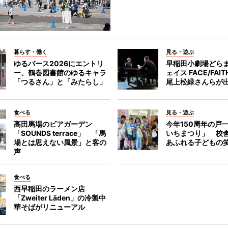
暮らす・働く
見る・遊ぶ
ゆるバース2026にエントリ
早稲田小劇場どら
ー、鶴巻図書館のゆるキャラ
ェイス FACE/FA
「つるさん」と「みたらし」
尾上松緑さんらが
食べる
見る・遊ぶ
高田馬場のビアガーデン
今年150周年の戸
「SOUNDS terrace」 「馬
いちまつり」 校
場とは思えない風景」と客の
あふれる子どもの
声
食べる
西早稲田のラーメン店
「Zweiter Läden」の冷製中
華そばがリニューアル