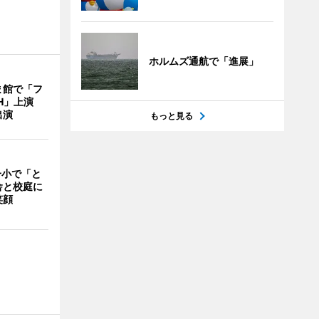
ホルムズ通航で「進展」
ま館で「フ
ITH」上演
出演
もっと見る
一小で「と
舎と校庭に
笑顔