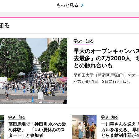
もっと見る
知る
学ぶ・知る
早大のオープンキャンパ
去最多」の7万2000人 
との触れ合いも
早稲田大学（新宿区戸塚町1）でオ
パスが8月1日、2日に行われた。
学ぶ・知る
学ぶ・知る
高田馬場で「神田川 水べの染
一川華さんを迎え
め体験」 「いい夏休みのス
カルを考える」 早
タート」と参加者
どらま館制作部が