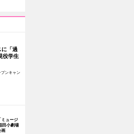
スに「過
現役学生
ープンキャン
「ミュージ
稲田小劇場
企画