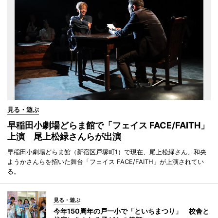
見る・遊ぶ
早稲田小劇場どらま館で「フェイス FACE/FAITH」
上演 尾上松緑さんらが出演
早稲田小劇場どらま館（新宿区戸塚町1）で現在、尾上松緑さん、和央
ようかさんらを招いた舞台「フェイス FACE/FAITH」が上演されてい
る。
見る・遊ぶ
今年150周年の戸一小で「といちまつり」 校舎と