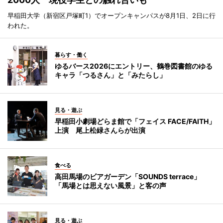
早稲田大学（新宿区戸塚町1）でオープンキャンパスが8月1日、2日に行
われた。
暮らす・働く
ゆるバース2026にエントリー、鶴巻図書館のゆる
キャラ「つるさん」と「みたらし」
見る・遊ぶ
早稲田小劇場どらま館で「フェイス FACE/FAITH」
上演 尾上松緑さんらが出演
食べる
高田馬場のビアガーデン「SOUNDS terrace」
「馬場とは思えない風景」と客の声
見る・遊ぶ