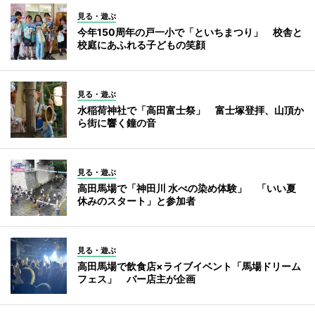
見る・遊ぶ
今年150周年の戸一小で「といちまつり」 校舎と
校庭にあふれる子どもの笑顔
見る・遊ぶ
水稲荷神社で「高田富士祭」 富士塚登拝、山頂か
ら街に響く鐘の音
見る・遊ぶ
高田馬場で「神田川 水べの染め体験」 「いい夏
休みのスタート」と参加者
見る・遊ぶ
高田馬場で飲食店×ライブイベント「馬場ドリーム
フェス」 バー店主が企画