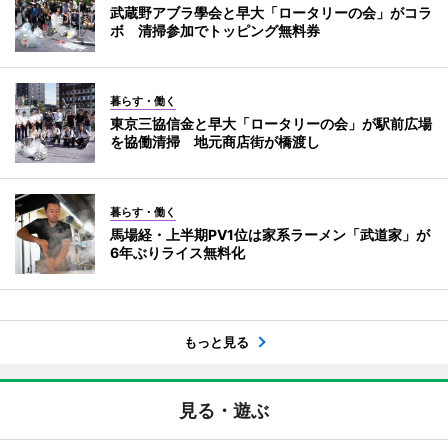
武蔵野アブラ學会と早大「ロータリーの会」がコラ
ボ 清掃参加でトッピング無料券
暮らす・働く
東京三協信金と早大「ロータリーの会」が駅前広場
を協働清掃 地元商店街が橋渡し
暮らす・働く
馬場経・上半期PV1位は家系ラーメン「武道家」が
6年ぶりライス無料化
もっと見る
見る・遊ぶ