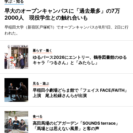
学ぶ・知る
早大のオープンキャンパスに「過去最多」の7万
2000人 現役学生との触れ合いも
早稲田大学（新宿区戸塚町1）でオープンキャンパスが8月1日、2日に行
われた。
暮らす・働く
ゆるバース2026にエントリー、鶴巻図書館のゆる
キャラ「つるさん」と「みたらし」
見る・遊ぶ
早稲田小劇場どらま館で「フェイス FACE/FAITH」
上演 尾上松緑さんらが出演
食べる
高田馬場のビアガーデン「SOUNDS terrace」
「馬場とは思えない風景」と客の声