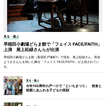
見る・遊ぶ
早稲田小劇場どらま館で「フェイス FACE/FAITH」
上演 尾上松緑さんらが出演
早稲田小劇場どらま館（新宿区戸塚町1）で現在、尾上松緑さん、和央
ようかさんらを招いた舞台「フェイス FACE/FAITH」が上演されてい
る。
見る・遊ぶ
今年150周年の戸一小で「といちまつり」 校舎と
校庭にあふれる子どもの笑顔