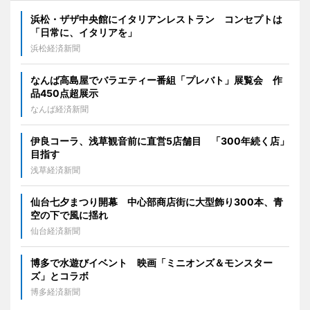
浜松・ザザ中央館にイタリアンレストラン コンセプトは
「日常に、イタリアを」
浜松経済新聞
なんば高島屋でバラエティー番組「プレバト」展覧会 作
品450点超展示
なんば経済新聞
伊良コーラ、浅草観音前に直営5店舗目 「300年続く店」
目指す
浅草経済新聞
仙台七夕まつり開幕 中心部商店街に大型飾り300本、青
空の下で風に揺れ
仙台経済新聞
博多で水遊びイベント 映画「ミニオンズ＆モンスター
ズ」とコラボ
博多経済新聞