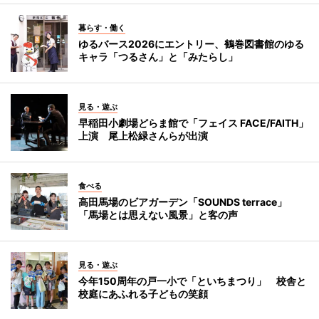
暮らす・働く
ゆるバース2026にエントリー、鶴巻図書館のゆる
キャラ「つるさん」と「みたらし」
見る・遊ぶ
早稲田小劇場どらま館で「フェイス FACE/FAITH」
上演 尾上松緑さんらが出演
食べる
高田馬場のビアガーデン「SOUNDS terrace」
「馬場とは思えない風景」と客の声
見る・遊ぶ
今年150周年の戸一小で「といちまつり」 校舎と
校庭にあふれる子どもの笑顔