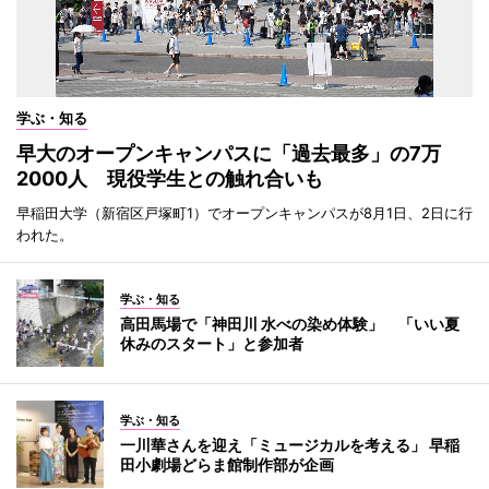
学ぶ・知る
早大のオープンキャンパスに「過去最多」の7万
2000人 現役学生との触れ合いも
早稲田大学（新宿区戸塚町1）でオープンキャンパスが8月1日、2日に行
われた。
学ぶ・知る
高田馬場で「神田川 水べの染め体験」 「いい夏
休みのスタート」と参加者
学ぶ・知る
一川華さんを迎え「ミュージカルを考える」 早稲
田小劇場どらま館制作部が企画