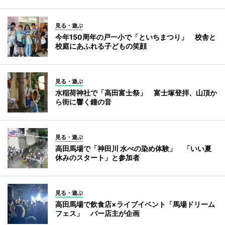
見る・遊ぶ
今年150周年の戸一小で「といちまつり」 校舎と
校庭にあふれる子どもの笑顔
見る・遊ぶ
水稲荷神社で「高田富士祭」 富士塚登拝、山頂か
ら街に響く鐘の音
見る・遊ぶ
高田馬場で「神田川 水べの染め体験」 「いい夏
休みのスタート」と参加者
見る・遊ぶ
高田馬場で飲食店×ライブイベント「馬場ドリーム
フェス」 バー店主が企画