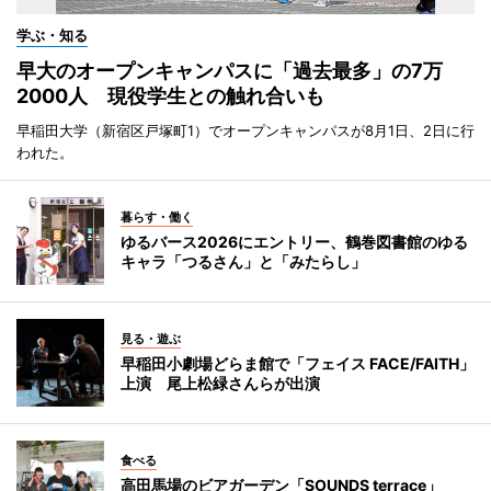
学ぶ・知る
早大のオープンキャンパスに「過去最多」の7万
2000人 現役学生との触れ合いも
早稲田大学（新宿区戸塚町1）でオープンキャンパスが8月1日、2日に行
われた。
暮らす・働く
ゆるバース2026にエントリー、鶴巻図書館のゆる
キャラ「つるさん」と「みたらし」
見る・遊ぶ
早稲田小劇場どらま館で「フェイス FACE/FAITH」
上演 尾上松緑さんらが出演
食べる
高田馬場のビアガーデン「SOUNDS terrace」