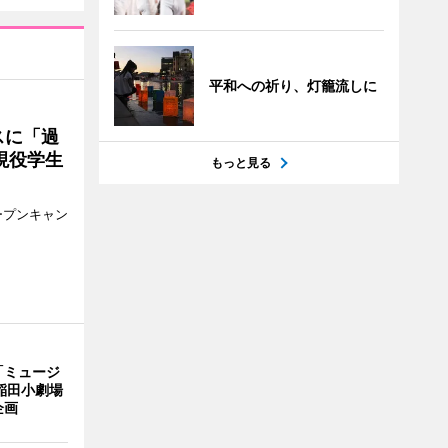
平和への祈り、灯籠流しに
スに「過
現役学生
もっと見る
ープンキャン
「ミュージ
稲田小劇場
企画