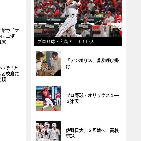
ま館で「フ
ITH」上演
プロ野球・広島７―１１巨人
出演
「デジポリス」普及呼び掛
け
一小で「と
舎と校庭に
笑顔
プロ野球・オリックス１―
３楽天
佐野日大、２回戦へ 高校
野球