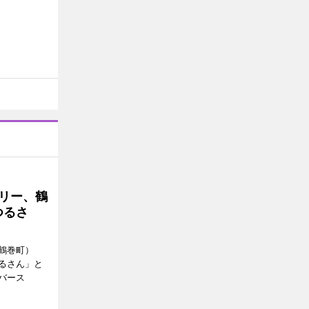
トリー、鶴
つるさ
鶴巻町）
るさん」と
バース