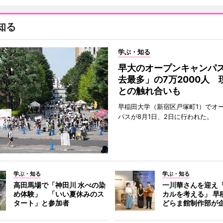
知る
学ぶ・知る
早大のオープンキャンパ
去最多」の7万2000人 
との触れ合いも
早稲田大学（新宿区戸塚町1）でオ
パスが8月1日、2日に行われた。
学ぶ・知る
学ぶ・知る
高田馬場で「神田川 水べの染
一川華さんを迎え
め体験」 「いい夏休みのス
カルを考える」 早
タート」と参加者
どらま館制作部が