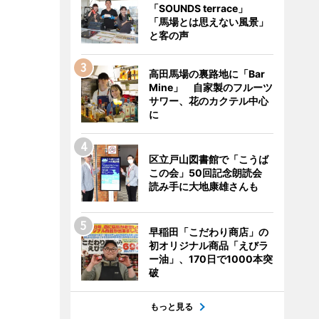
「SOUNDS terrace」
「馬場とは思えない風景」
と客の声
高田馬場の裏路地に「Bar
Mine」 自家製のフルーツ
サワー、花のカクテル中心
に
区立戸山図書館で「こうば
この会」50回記念朗読会
読み手に大地康雄さんも
早稲田「こだわり商店」の
初オリジナル商品「えびラ
ー油」、170日で1000本突
破
もっと見る