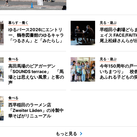
暮らす・働く
見る・遊ぶ
ゆるバース2026にエントリ
早稲田小劇場どら
ー、鶴巻図書館のゆるキャラ
ェイス FACE/FA
「つるさん」と「みたらし」
尾上松緑さんらが
食べる
見る・遊ぶ
高田馬場のビアガーデン
今年150周年の戸
「SOUNDS terrace」 「馬
いちまつり」 校
場とは思えない風景」と客の
あふれる子どもの
声
食べる
西早稲田のラーメン店
「Zweiter Läden」の冷製中
華そばがリニューアル
もっと見る