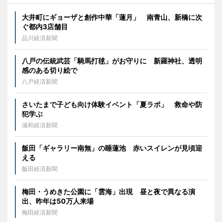
大井町にギョーザと創作中華「蓮月」 南青山、新橋に次
ぐ都内3店舗目
品川経済新聞
八戸の伝統武芸「騎馬打毬」がお守りに 新羅神社、透明
感のある切り絵で
八戸経済新聞
さいたまで子ども向け体験イベント「夏ラボ」 救命や防
犯学ぶ
浦和経済新聞
飯田「ギャラリー南無」の睡蓮池 赤いスイレンが見頃迎
える
飯田経済新聞
梅田・うめきた公園に「雲海」出現 昼と夜で異なる演
出、昨年は50万人来場
梅田経済新聞