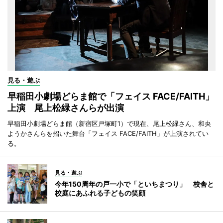
見る・遊ぶ
早稲田小劇場どらま館で「フェイス FACE/FAITH」
上演 尾上松緑さんらが出演
早稲田小劇場どらま館（新宿区戸塚町1）で現在、尾上松緑さん、和央
ようかさんらを招いた舞台「フェイス FACE/FAITH」が上演されてい
る。
見る・遊ぶ
今年150周年の戸一小で「といちまつり」 校舎と
校庭にあふれる子どもの笑顔