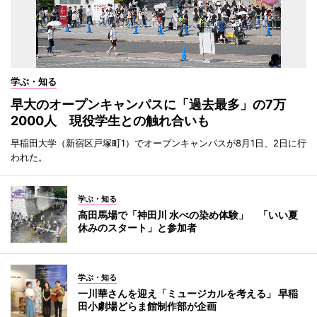
学ぶ・知る
早大のオープンキャンパスに「過去最多」の7万
2000人 現役学生との触れ合いも
早稲田大学（新宿区戸塚町1）でオープンキャンパスが8月1日、2日に行
われた。
学ぶ・知る
高田馬場で「神田川 水べの染め体験」 「いい夏
休みのスタート」と参加者
学ぶ・知る
一川華さんを迎え「ミュージカルを考える」 早稲
田小劇場どらま館制作部が企画