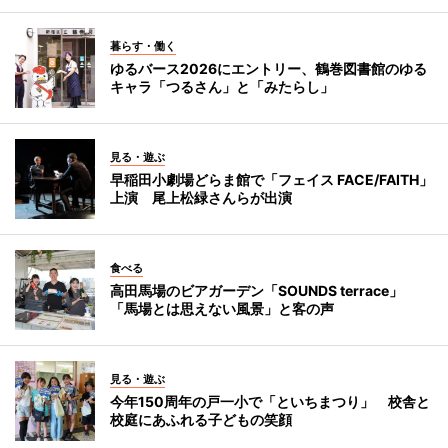
暮らす・働く
ゆるバース2026にエントリー、鶴巻図書館のゆる
キャラ「つるさん」と「みたらし」
見る・遊ぶ
早稲田小劇場どらま館で「フェイス FACE/FAITH」
上演 尾上松緑さんらが出演
食べる
高田馬場のビアガーデン「SOUNDS terrace」
「馬場とは思えない風景」と客の声
見る・遊ぶ
今年150周年の戸一小で「といちまつり」 校舎と
校庭にあふれる子どもの笑顔