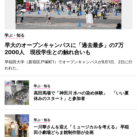
学ぶ・知る
早大のオープンキャンパスに「過去最多」の7万
2000人 現役学生との触れ合いも
早稲田大学（新宿区戸塚町1）でオープンキャンパスが8月1日、2日に行
われた。
学ぶ・知る
高田馬場で「神田川 水べの染め体験」 「いい夏
休みのスタート」と参加者
学ぶ・知る
一川華さんを迎え「ミュージカルを考える」 早稲
田小劇場どらま館制作部が企画