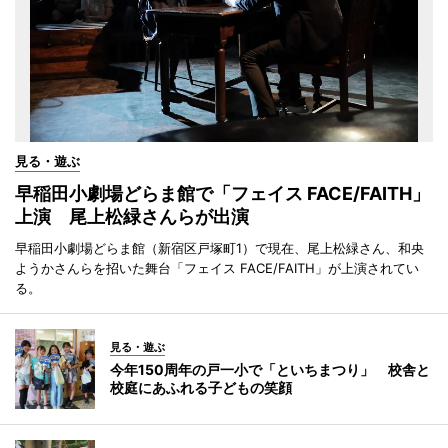
見る・遊ぶ
早稲田小劇場どらま館で「フェイス FACE/FAITH」
上演 尾上松緑さんらが出演
早稲田小劇場どらま館（新宿区戸塚町1）で現在、尾上松緑さん、和央
ようかさんらを招いた舞台「フェイス FACE/FAITH」が上演されてい
る。
見る・遊ぶ
今年150周年の戸一小で「といちまつり」 校舎と
校庭にあふれる子どもの笑顔