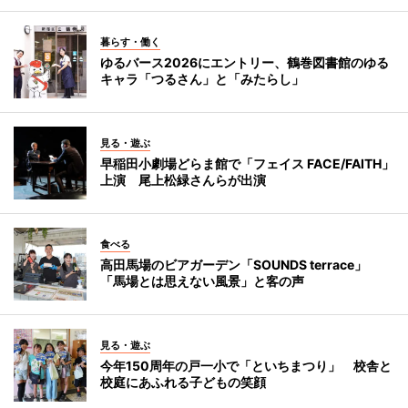
暮らす・働く
ゆるバース2026にエントリー、鶴巻図書館のゆる
キャラ「つるさん」と「みたらし」
見る・遊ぶ
早稲田小劇場どらま館で「フェイス FACE/FAITH」
上演 尾上松緑さんらが出演
食べる
高田馬場のビアガーデン「SOUNDS terrace」
「馬場とは思えない風景」と客の声
見る・遊ぶ
今年150周年の戸一小で「といちまつり」 校舎と
校庭にあふれる子どもの笑顔