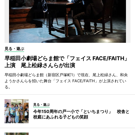
見る・遊ぶ
早稲田小劇場どらま館で「フェイス FACE/FAITH」
上演 尾上松緑さんらが出演
早稲田小劇場どらま館（新宿区戸塚町1）で現在、尾上松緑さん、和央
ようかさんらを招いた舞台「フェイス FACE/FAITH」が上演されてい
る。
見る・遊ぶ
今年150周年の戸一小で「といちまつり」 校舎と
校庭にあふれる子どもの笑顔