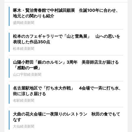
啄木・賢治青春館で中村誠回顧展 生誕100年に合わせ、
地元との関わりも紹介
盛岡経済新聞
松本のカフェギャラリーで「山と雷鳥展」 山への思いを
表現した作品350点
松本経済新聞
山陽小野田「銀のホルモン」3周年 美容師店主が届ける
「感動の一瞬」
山口宇部経済新聞
名古屋駅地区で「打ち水大作戦」 4会場で一斉に打ち水、
街に涼しさ届ける
名駅経済新聞
大曲の花火会場に一夜限りのレストラン 秋田の食でもて
なす
大仙経済新聞