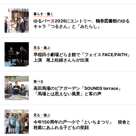
暮らす・働く
ゆるバース2026にエントリー、鶴巻図書館のゆる
キャラ「つるさん」と「みたらし」
見る・遊ぶ
早稲田小劇場どらま館で「フェイス FACE/FAITH」
上演 尾上松緑さんらが出演
食べる
高田馬場のビアガーデン「SOUNDS terrace」
「馬場とは思えない風景」と客の声
見る・遊ぶ
今年150周年の戸一小で「といちまつり」 校舎と
校庭にあふれる子どもの笑顔