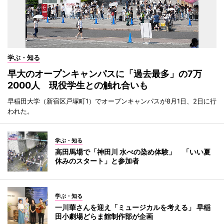
学ぶ・知る
早大のオープンキャンパスに「過去最多」の7万
2000人 現役学生との触れ合いも
早稲田大学（新宿区戸塚町1）でオープンキャンパスが8月1日、2日に行
われた。
学ぶ・知る
高田馬場で「神田川 水べの染め体験」 「いい夏
休みのスタート」と参加者
学ぶ・知る
一川華さんを迎え「ミュージカルを考える」 早稲
田小劇場どらま館制作部が企画