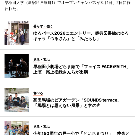
早稲田大学（新宿区戸塚町1）でオープンキャンパスが8月1日、2日に行
われた。
暮らす・働く
ゆるバース2026にエントリー、鶴巻図書館のゆる
キャラ「つるさん」と「みたらし」
見る・遊ぶ
早稲田小劇場どらま館で「フェイス FACE/FAITH」
上演 尾上松緑さんらが出演
食べる
高田馬場のビアガーデン「SOUNDS terrace」
「馬場とは思えない風景」と客の声
見る・遊ぶ
今年150周年の戸一小で「といちまつり」 校舎と