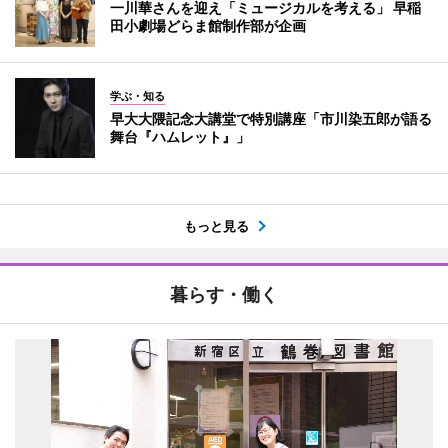
一川華さんを迎え「ミュージカルを考える」 早稲
田小劇場どらま館制作部が企画
学ぶ・知る
早大大隈記念大講堂で特別講座「市川染五郎が語る
舞台『ハムレット』」
もっと見る
暮らす・働く