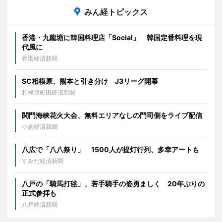
みん経トピックス
香港・九龍塘に韓国料理店「Social」 韓国定番料理を現
代風に
香港経済新聞
SC相模原、熊本と引き分け J3リーグ開幕
相模原町田経済新聞
関門海峡花火大会、無料エリアなしの門司側をライブ配信
小倉経済新聞
八広で「八八祭り」 1500人が提灯行列、多幸アートも
すみだ経済新聞
八戸の「騎馬打毬」、若手騎手の姿勇ましく 20年ぶりの
正式参拝も
八戸経済新聞