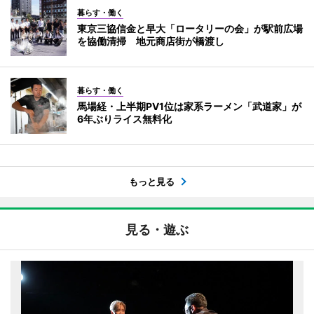
暮らす・働く
東京三協信金と早大「ロータリーの会」が駅前広場
を協働清掃 地元商店街が橋渡し
暮らす・働く
馬場経・上半期PV1位は家系ラーメン「武道家」が
6年ぶりライス無料化
もっと見る
見る・遊ぶ