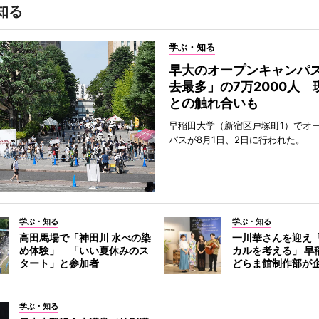
知る
学ぶ・知る
早大のオープンキャンパ
去最多」の7万2000人 
との触れ合いも
早稲田大学（新宿区戸塚町1）でオ
パスが8月1日、2日に行われた。
学ぶ・知る
学ぶ・知る
高田馬場で「神田川 水べの染
一川華さんを迎え
め体験」 「いい夏休みのス
カルを考える」 早
タート」と参加者
どらま館制作部が
学ぶ・知る