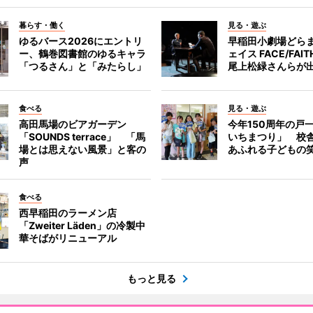
暮らす・働く
見る・遊ぶ
ゆるバース2026にエントリ
早稲田小劇場どら
ー、鶴巻図書館のゆるキャラ
ェイス FACE/FA
「つるさん」と「みたらし」
尾上松緑さんらが
食べる
見る・遊ぶ
高田馬場のビアガーデン
今年150周年の戸
「SOUNDS terrace」 「馬
いちまつり」 校
場とは思えない風景」と客の
あふれる子どもの
声
食べる
西早稲田のラーメン店
「Zweiter Läden」の冷製中
華そばがリニューアル
もっと見る