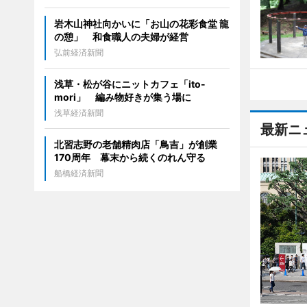
岩木山神社向かいに「お山の花彩食堂 龍
の憩」 和食職人の夫婦が経営
弘前経済新聞
浅草・松が谷にニットカフェ「ito-
mori」 編み物好きが集う場に
浅草経済新聞
最新ニ
北習志野の老舗精肉店「鳥吉」が創業
170周年 幕末から続くのれん守る
船橋経済新聞