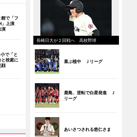
ま館で「フ
ITH」上演
出演
長崎日大が２回戦へ 高校野球
一小で「と
舎と校庭に
喜ぶ植中 Ｊリーグ
笑顔
鹿島、逆転で白星発進 Ｊ
リーグ
あいさつされる悠仁さま