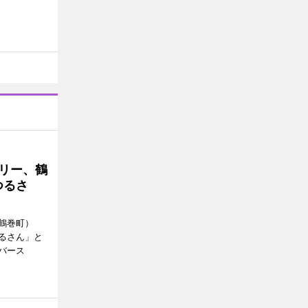
トリー、鶴
つるさ
鶴巻町）
るさん」と
バース