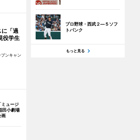
プロ野球・西武２―５ソフ
トバンク
スに「過
現役学生
もっと見る
ープンキャン
「ミュージ
稲田小劇場
企画