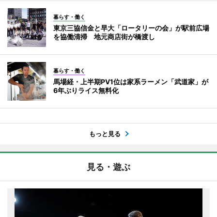
暮らす・働く
東京三協信金と早大「ロータリーの会」が駅前広場
を協働清掃 地元商店街が橋渡し
暮らす・働く
馬場経・上半期PV1位は家系ラーメン「武道家」が
6年ぶりライス無料化
もっと見る
見る・遊ぶ