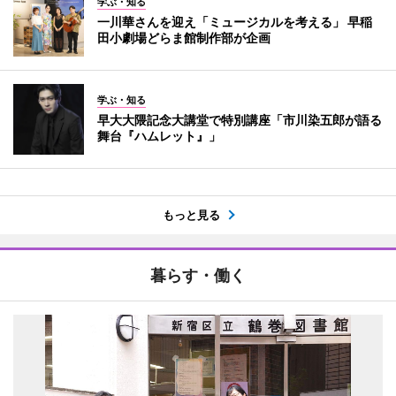
学ぶ・知る
一川華さんを迎え「ミュージカルを考える」 早稲
田小劇場どらま館制作部が企画
学ぶ・知る
早大大隈記念大講堂で特別講座「市川染五郎が語る
舞台『ハムレット』」
もっと見る
暮らす・働く