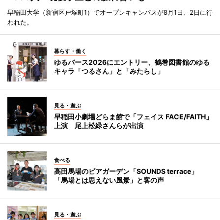
早稲田大学（新宿区戸塚町1）でオープンキャンパスが8月1日、2日に行
われた。
暮らす・働く
ゆるバース2026にエントリー、鶴巻図書館のゆる
キャラ「つるさん」と「みたらし」
見る・遊ぶ
早稲田小劇場どらま館で「フェイス FACE/FAITH」
上演 尾上松緑さんらが出演
食べる
高田馬場のビアガーデン「SOUNDS terrace」
「馬場とは思えない風景」と客の声
見る・遊ぶ