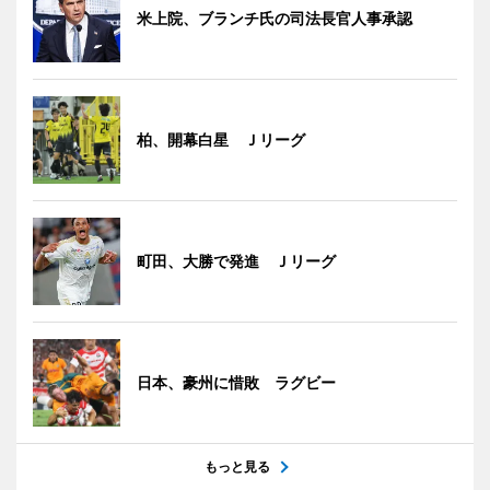
米上院、ブランチ氏の司法長官人事承認
柏、開幕白星 Ｊリーグ
町田、大勝で発進 Ｊリーグ
日本、豪州に惜敗 ラグビー
もっと見る