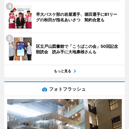
早大バスケ部の岩屋選手、堀田選手にB1リー
グの秋田が指名あいさつ 契約合意も
区立戸山図書館で「こうばこの会」50回記念
朗読会 読み手に大地康雄さんも
もっと見る
フォトフラッシュ